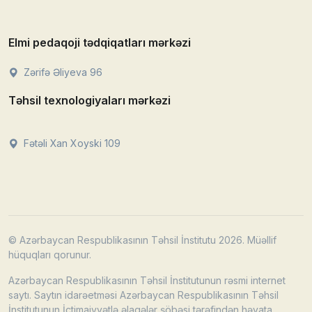
Elmi pedaqoji tədqiqatları mərkəzi
Zərifə Əliyeva 96
Təhsil texnologiyaları mərkəzi
Fətəli Xan Xoyski 109
© Azərbaycan Respublikasının Təhsil İnstitutu 2026. Müəllif
hüquqları qorunur.
Azərbaycan Respublikasının Təhsil İnstitutunun rəsmi internet
saytı. Saytın idarəetməsi Azərbaycan Respublikasının Təhsil
İnstitutunun İctimaiyyətlə əlaqələr şöbəsi tərəfindən həyata