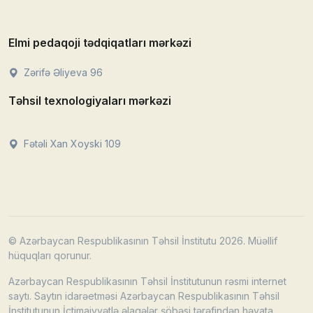
Elmi pedaqoji tədqiqatları mərkəzi
Zərifə Əliyeva 96
Təhsil texnologiyaları mərkəzi
Fətəli Xan Xoyski 109
© Azərbaycan Respublikasının Təhsil İnstitutu 2026. Müəllif
hüquqları qorunur.
Azərbaycan Respublikasının Təhsil İnstitutunun rəsmi internet
saytı. Saytın idarəetməsi Azərbaycan Respublikasının Təhsil
İnstitutunun İctimaiyyətlə əlaqələr şöbəsi tərəfindən həyata