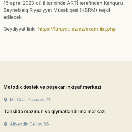
16 aprel 2023-cü il tarixində ARTİ tərəfindən Kenquru
Beynəlxalq Riyaziyyat Müsabiqəsi (KBRM) təşkil
ediləcək.
Qeydiyyat linki:
https://ttm.edu.az/az/exam-list.php
Metodik dəstək və peşəkar inkişaf mərkəzi
Mir Cəlal Paşayev 71
Təhsildə məzmun və qiymətləndirmə mərkəzi
Afiyəddin Cəlilov 86