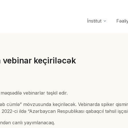
İnstitut
Fəali
ebinar keçiriləcək
məqsədilə vebinarlar təşkil edir.
kəb cümlə” mövzusunda keçiriləcək. Vebinarda spiker qismi
2022-ci ildə “Azərbaycan Respublikası qabaqcıl təhsil işçısi”
indən canlı yayımlanacaq.