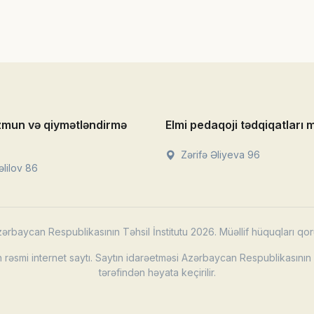
zmun və qiymətləndirmə
Elmi pedaqoji tədqiqatları 
Zərifə Əliyeva 96
lilov 86
ərbaycan Respublikasının Təhsil İnstitutu 2026. Müəllif hüquqları qor
rəsmi internet saytı. Saytın idarəetməsi Azərbaycan Respublikasının T
tərəfindən həyata keçirilir.