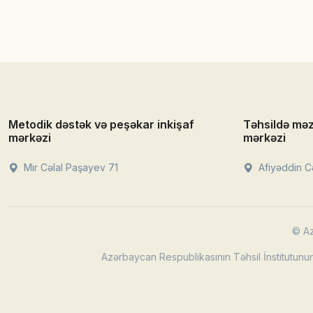
Metodik dəstək və peşəkar inkişaf
Təhsildə mə
mərkəzi
mərkəzi
Mir Cəlal Paşayev 71
Afiyəddin Cə
© Az
Azərbaycan Respublikasının Təhsil İnstitutunun 