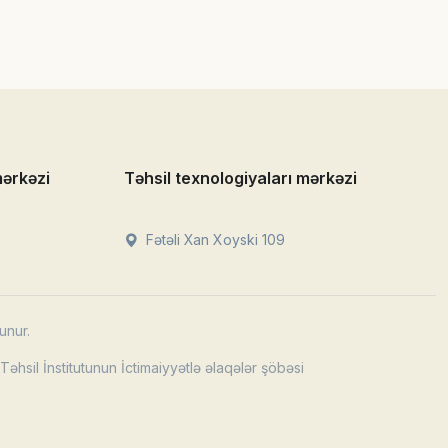
mərkəzi
Təhsil texnologiyaları mərkəzi
Fətəli Xan Xoyski 109
unur.
əhsil İnstitutunun İctimaiyyətlə əlaqələr şöbəsi