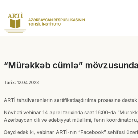
“Mürəkkəb cümlə” mövzusunda v
Tarix:
12.04.2023
ARTİ təhsilverənlərin sertifikatlaşdırılma prosesinə dəstək 
Növbəti vebinar 14 aprel tarixində saat 16:00-da “Mürək
Azərbaycan dili və ədəbiyyat müəllimi, fənn koordinatoru, 
Qeyd edək ki, vebinar ARTİ-nin “Facebook” səhifəsi üzər