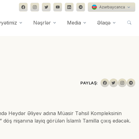
Azərbaycanca
yyətimiz
Nəşrlər
Media
Əlaqə
PAYLAŞ:
ndə Heydər Əliyev adına Müasir Təhsil Kompleksinin
 döş nişanına layiq görülən İslamlı Tamilla çıxış edəcək.