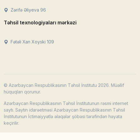
Zərifə Əliyeva 96
Təhsil texnologiyaları mərkəzi
Fətəli Xan Xoyski 109
© Azərbaycan Respublikasının Təhsil İnstitutu 2026. Müəllif
hüquqları qorunur.
Azərbaycan Respublikasının Təhsil İnstitutunun rəsmi internet
saytı. Saytın idarəetməsi Azərbaycan Respublikasının Təhsil
İnstitutunun İctimaiyyətlə əlaqələr şöbəsi tərəfindən həyata
keçirilir.