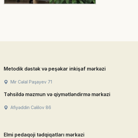
Metodik dəstək və peşəkar inkişaf mərkəzi
Mir Cəlal Paşayev 71
Təhsildə məzmun və qiymətləndirmə mərkəzi
Afiyəddin Cəlilov 86
Elmi pedaqoji tədqiqatları mərkəzi