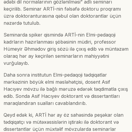
ədəbi dil normalarının gözlənilməsi” adlı seminarı
keçirilib. Seminar ARTİ-nin fəlsəfə doktoru proqramı
üzrə doktoranturasına qəbul olan doktorantlar üçün
nəzərdə tutulub.
Seminarda spiker qismində ARTİ-nin Elmi-pedaqoji
kadrların hazırlanması şöbəsinin müdiri, professor
Hümeyir Əhmədov giriş sözü ilə çıxış edib və müntəzəm
olaraq hər ay keçirilən seminarların mahiyyətini
vurğulayıb.
Daha sonra institutun Elmi-pedaqoji tədqiqatlar
mərkəzinin böyük elmi məsləhətçisi, dosent Asif
Hacıyev mövzu ilə bağlı məruzə edərək təqdimatla çıxış
edib. Sonda Asif Hacıyev doktorant və dissertantları
maraqlandıran sualları cavablandırıb.
Qeyd edək ki, ARTİ hər ay öz sahəsində peşəkar olan
tədqiqatçı və mütəxəssislərin iştirakı ilə doktorant və
dissertantlar üçün müxtəlif mövzularda seminarlar