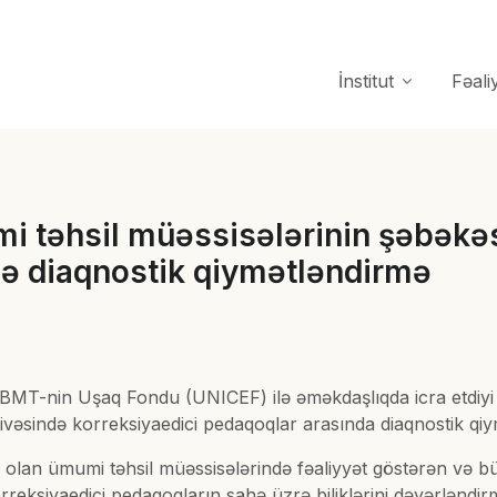
İnstitut
Fəali
umi təhsil müəssisələrinin şəbəkəs
də diaqnostik qiymətləndirmə
MT-nin Uşaq Fondu (UNICEF) ilə əməkdaşlıqda icra etdiyi “İn
rçivəsində korreksiyaedici pedaqoqlar arasında diaqnostik qiy
l olan ümumi təhsil müəssisələrində fəaliyyət göstərən və b
 korreksiyaedici pedaqoqların sahə üzrə biliklərini dəyərlə