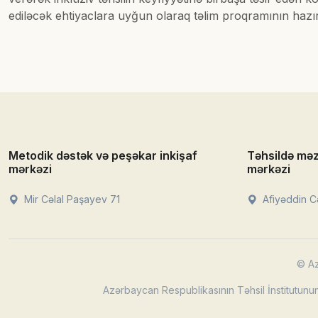
ediləcək ehtiyaclara uyğun olaraq təlim proqramının hazırl
Metodik dəstək və peşəkar inkişaf
Təhsildə mə
mərkəzi
mərkəzi
Mir Cəlal Paşayev 71
Afiyəddin Cə
© Az
Azərbaycan Respublikasının Təhsil İnstitutunun 