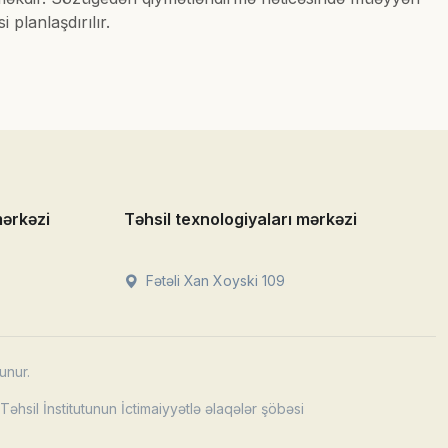
planlaşdırılır.
mərkəzi
Təhsil texnologiyaları mərkəzi
Fətəli Xan Xoyski 109
unur.
əhsil İnstitutunun İctimaiyyətlə əlaqələr şöbəsi