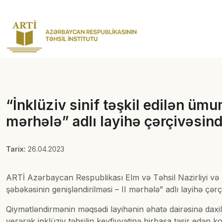
“İnklüziv sinif təşkil edilən üm
mərhələ” adlı layihə çərçivəsin
Tarix:
26.04.2023
ARTİ Azərbaycan Respublikası Elm və Təhsil Nazirliyi və B
şəbəkəsinin genişləndirilməsi – II mərhələ” adlı layihə çə
Qiymətləndirmənin məqsədi layihənin əhatə dairəsinə daxi
verərək inklüziv təhsilin keyfiyyətinə birbaşa təsir edən