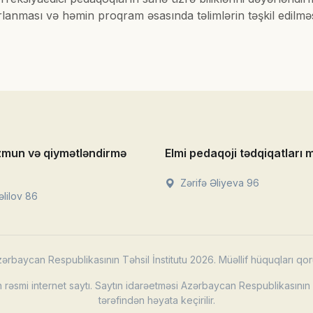
anması və həmin proqram əsasında təlimlərin təşkil edilməsi 
zmun və qiymətləndirmə
Elmi pedaqoji tədqiqatları 
Zərifə Əliyeva 96
lilov 86
ərbaycan Respublikasının Təhsil İnstitutu 2026. Müəllif hüquqları qor
rəsmi internet saytı. Saytın idarəetməsi Azərbaycan Respublikasının T
tərəfindən həyata keçirilir.