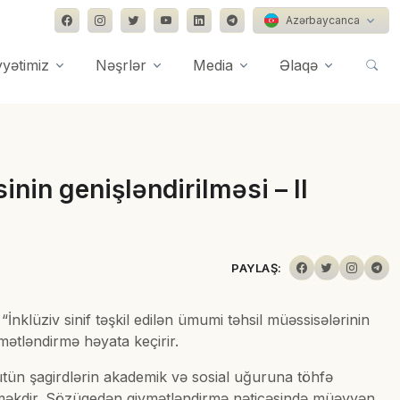
Azərbaycanca
yyətimiz
Nəşrlər
Media
Əlaqə
inin genişləndirilməsi – II
PAYLAŞ:
klüziv sinif təşkil edilən ümumi təhsil müəssisələrinin
mətləndirmə həyata keçirir.
ütün şagirdlərin akademik və sosial uğuruna töhfə
ndirməkdir. Sözügedən qiymətləndirmə nəticəsində müəyyən