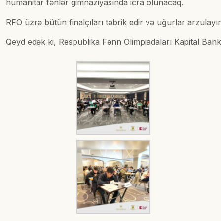
humanitar fənlər gimnaziyasında icra olunacaq.
RFO üzrə bütün finalçıları təbrik edir və uğurlar arzulayır
Qeyd edək ki, Respublika Fənn Olimpiadaları Kapital Bankın 