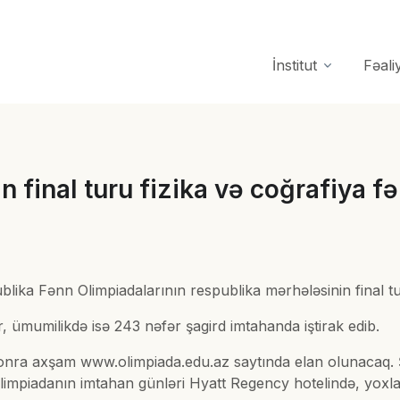
İnstitut
Fəali
final turu fizika və coğrafiya fən
ika Fənn Olimpiadalarının respublika mərhələsinin final turu
r, ümumilikdə isə 243 nəfər şagird imtahanda iştirak edib.
sonra axşam www.olimpiada.edu.az saytında elan olunacaq. Şa
. Olimpiadanın imtahan günləri Hyatt Regency hotelində, yoxl