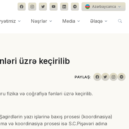
Azərbaycanca
yyətimiz
Nəşrlər
Media
Əlaqə
ləri üzrə keçirilib
PAYLAŞ:
 fizika və coğrafiya fənləri üzrə keçirilib.
girdlərin yazı işlərinə baxış prosesi (koordinasiya)
ama və koordinasiya prosesi isə S.C.Pişəvəri adına