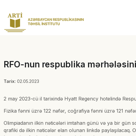
RFO-nun respublika mərhələsinin 
Tarix:
02.05.2023
2 may 2023-cü il tarixində Hyatt Regency hotelində Respubl
Fizika fənni üzrə 122 nəfər, coğrafiya fənni üzrə 121 nəfə
Olimpiadanın ilkin nəticələri imtahan günü və ya bir gün 
qrafiki də ilkin nəticələr elan olunan linkdə paylaşılacaq