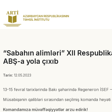
“Sabahın alimləri” XII Respubli
ABŞ-a yola çıxıb
Tarix:
12.05.2023
13-15 fevral tarixlərində Bakı şəhərində Regeneron İSEF – 
Müsabiqənin qalibləri sırasından seçilmiş komanda heyət
Komandamıza müvəffəqiyyətlər arzu edirik!