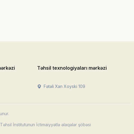
mərkəzi
Təhsil texnologiyaları mərkəzi
Fətəli Xan Xoyski 109
unur.
əhsil İnstitutunun İctimaiyyətlə əlaqələr şöbəsi