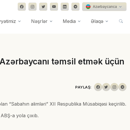
Azərbaycanca
yyətimiz
Nəşrlər
Media
Əlaqə
n Azərbaycanı təmsil etmək üçün
PAYLAŞ:
lan “Sabahın alimləri” XII Respublika Müsabiqəsi keçirilib.
 ABŞ-a yola çıxıb.