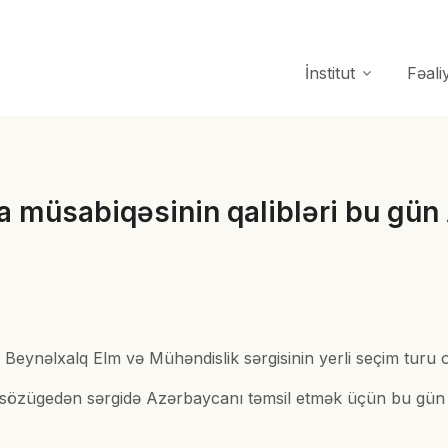
İnstitut
Fəali
ka müsabiqəsinin qalibləri bu gü
Beynəlxalq Elm və Mühəndislik sərgisinin yerli seçim turu o
i sözügedən sərgidə Azərbaycanı təmsil etmək üçün bu gün