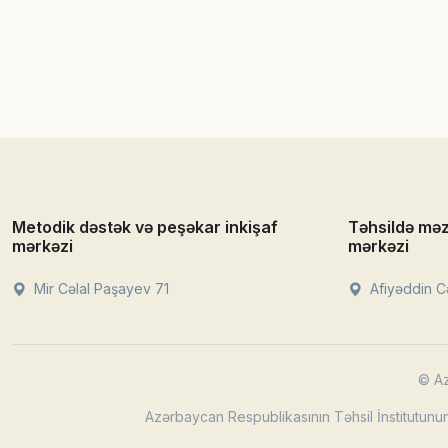
Metodik dəstək və peşəkar inkişaf
Təhsildə mə
mərkəzi
mərkəzi
Mir Cəlal Paşayev 71
Afiyəddin Cə
© Az
Azərbaycan Respublikasının Təhsil İnstitutunun 