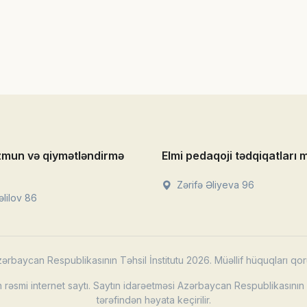
zmun və qiymətləndirmə
Elmi pedaqoji tədqiqatları 
Zərifə Əliyeva 96
lilov 86
ərbaycan Respublikasının Təhsil İnstitutu 2026. Müəllif hüquqları qor
rəsmi internet saytı. Saytın idarəetməsi Azərbaycan Respublikasının T
tərəfindən həyata keçirilir.