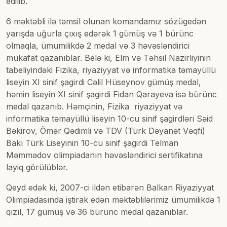
edilib.
6 məktəbli ilə təmsil olunan komandamız sözügedən
yarışda uğurla çıxış edərək 1 gümüş və 1 bürünc
olmaqla, ümumilikdə 2 medal və 3 həvəsləndirici
mükafat qazanıblar. Belə ki, Elm və Təhsil Nazirliyinin
tabeliyindəki Fizika, riyaziyyat və informatika təmayüllü
liseyin XI sinif şagirdi Cəlil Hüseynov gümüş medal,
həmin liseyin XI sinif şagirdi Fidan Qarayeva isə bürünc
medal qazanıb. Həmçinin, Fizika riyaziyyat və
informatika təmayüllü liseyin 10-cu sinif şagirdləri Səid
Bəkirov, Ömər Qədimli və TDV (Türk Dəyanət Vəqfi)
Bakı Türk Liseyinin 10-cu sinif şagirdi Telman
Məmmədov olimpiadanın həvəsləndirici sertifikatına
layiq görülüblər.
Qeyd edək ki, 2007-ci ildən etibarən Balkan Riyaziyyat
Olimpiadasında iştirak edən məktəblilərimiz ümumilikdə 1
qızıl, 17 gümüş və 36 bürünc medal qazanıblar.