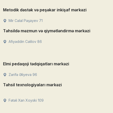
Metodik dəstək və peşəkar inkişaf mərkəzi
Mir Cəlal Paşayev 71
Təhsildə məzmun və qiymətləndirmə mərkəzi
Afiyəddin Cəlilov 86
Elmi pedaqoji tədqiqatları mərkəzi
Zərifə Əliyeva 96
Təhsil texnologiyaları mərkəzi
Fətəli Xan Xoyski 109