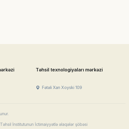
mərkəzi
Təhsil texnologiyaları mərkəzi
Fətəli Xan Xoyski 109
unur.
əhsil İnstitutunun İctimaiyyətlə əlaqələr şöbəsi