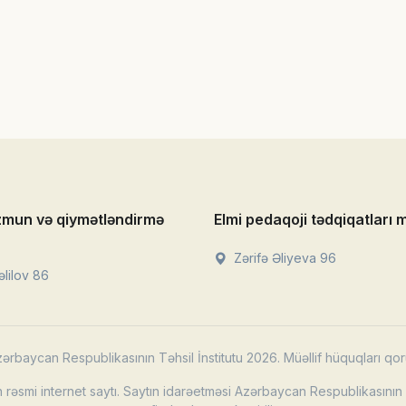
zmun və qiymətləndirmə
Elmi pedaqoji tədqiqatları 
Zərifə Əliyeva 96
lilov 86
ərbaycan Respublikasının Təhsil İnstitutu 2026. Müəllif hüquqları qor
rəsmi internet saytı. Saytın idarəetməsi Azərbaycan Respublikasının T