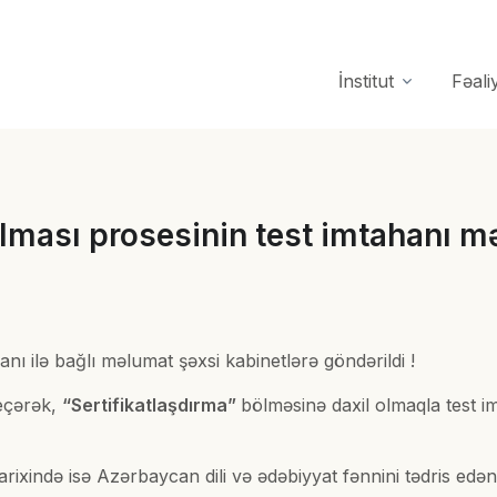
İnstitut
Fəali
rılması prosesinin test imtahanı m
hanı ilə bağlı məlumat şəxsi kabinetlərə göndərildi !
eçərək,
“Sertifikatlaşdırma”
bölməsinə daxil olmaqla test i
 tarixində isə Azərbaycan dili və ədəbiyyat fənnini tədris edə