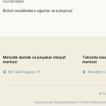
olunacaqlar.
Bütün müəllimlərə uğurlar arzulayırıq!
Metodik dəstək və peşəkar inkişaf
Təhsildə mə
mərkəzi
mərkəzi
Mir Cəlal Paşayev 71
Afiyəddin Cə
© Az
Azərbaycan Respublikasının Təhsil İnstitutunun 