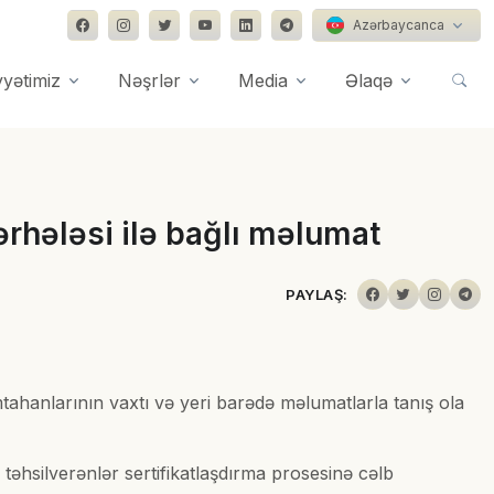
Azərbaycanca
yyətimiz
Nəşrlər
Media
Əlaqə
ərhələsi ilə bağlı məlumat
PAYLAŞ:
mtahanlarının vaxtı və yeri barədə məlumatlarla tanış ola
n təhsilverənlər sertifikatlaşdırma prosesinə cəlb