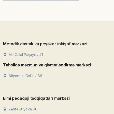
Metodik dəstək və peşəkar inkişaf mərkəzi
Mir Cəlal Paşayev 71
Təhsildə məzmun və qiymətləndirmə mərkəzi
Afiyəddin Cəlilov 86
Elmi pedaqoji tədqiqatları mərkəzi
Zərifə Əliyeva 96