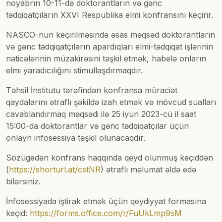
noyabrın 10-11-də doktorantların və gənc
tədqiqatçıların XXVI Respublika elmi konfransını keçirir.
NASCO-nun keçirilməsində əsas məqsəd doktorantların
və gənc tədqiqatçıların apardıqları elmi-tədqiqat işlərinin
nəticələrinin müzakirəsini təşkil etmək, habelə onların
elmi yaradıcılığını stimullaşdırmaqdır.
Təhsil İnstitutu tərəfindən konfransa müraciət
qaydalarını ətraflı şəkildə izah etmək və mövcud sualları
cavablandırmaq məqsədi ilə 25 iyun 2023-cü il saat
15:00-da doktorantlar və gənc tədqiqatçılar üçün
onlayn infosessiya təşkil olunacaqdır.
Sözügedən konfrans haqqında qeyd olunmuş keçiddən
(
https://shorturl.at/cstNR
) ətraflı məlumat əldə edə
bilərsiniz.
İnfosessiyada iştirak etmək üçün qeydiyyat formasına
keçid:
https://forms.office.com/r/FuUkLmp9sM