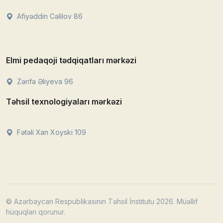
Afiyəddin Cəlilov 86
Elmi pedaqoji tədqiqatları mərkəzi
Zərifə Əliyeva 96
Təhsil texnologiyaları mərkəzi
Fətəli Xan Xoyski 109
© Azərbaycan Respublikasının Təhsil İnstitutu 2026. Müəllif
hüquqları qorunur.