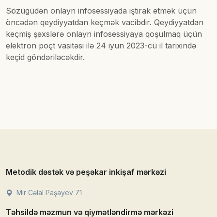
Sözügüdən onlayn infosessiyada iştirak etmək üçün
öncədən qeydiyyatdan keçmək vacibdir. Qeydiyyatdan
keçmiş şəxslərə onlayn infosessiyaya qoşulmaq üçün
elektron poçt vasitəsi ilə 24 iyun 2023-cü il tarixində
keçid göndəriləcəkdir.
Metodik dəstək və peşəkar inkişaf mərkəzi
Mir Cəlal Paşayev 71
Təhsildə məzmun və qiymətləndirmə mərkəzi