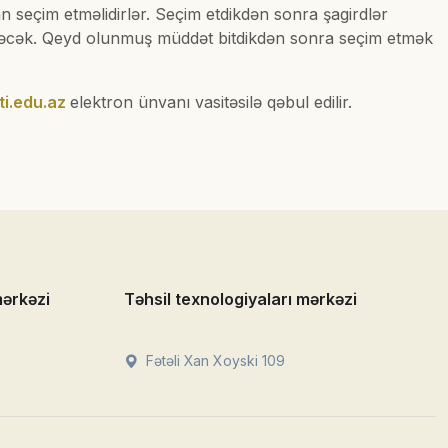
n seçim etməlidirlər. Seçim etdikdən sonra şagirdlər
iriləcək. Qeyd olunmuş müddət bitdikdən sonra seçim etmək
ti.edu.az
elektron ünvanı vasitəsilə qəbul edilir.
mərkəzi
Təhsil texnologiyaları mərkəzi
Fətəli Xan Xoyski 109