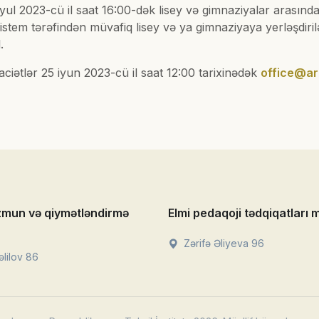
ul 2023-cü il saat 16:00-dək lisey və gimnaziyalar arasında
i sistem tərəfindən müvafiq lisey və ya gimnaziyaya yerləşd
.
aciətlər 25 iyun 2023-cü il saat 12:00 tarixinədək
office@ar
zmun və qiymətləndirmə
Elmi pedaqoji tədqiqatları 
Zərifə Əliyeva 96
lilov 86