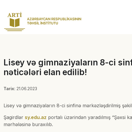
Lisey və gimnaziyaların 8-ci sin
nəticələri elan edilib!
Tarix:
21.06.2023
Lisey və gimnaziyaların 8-ci sinfinə mərkəzləşdirilmiş şəkil
Şagirdlər
sy.edu.az
portalı üzərindən yaradılmış “Şəxsi ka
mərhələsinə buraxılıb.