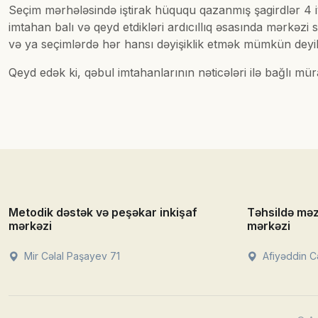
Seçim mərhələsində iştirak hüququ qazanmış şagirdlər 4 iy
imtahan balı və qeyd etdikləri ardıcıllıq əsasında mərkəz
və ya seçimlərdə hər hansı dəyişiklik etmək mümkün deyil
Qeyd edək ki, qəbul imtahanlarının nəticələri ilə bağlı mür
Metodik dəstək və peşəkar inkişaf
Təhsildə mə
mərkəzi
mərkəzi
Mir Cəlal Paşayev 71
Afiyəddin Cə