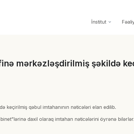
İnstitut
Fəali
finə mərkəzləşdirilmiş şəkildə ke
də keçirilmiş qəbul imtahanının nəticələri elan edilib.
binet”lərinə daxil olaraq imtahan nəticələrini öyrənə bilərl