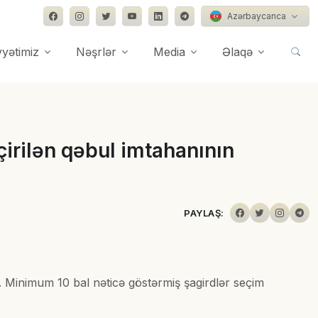
Azərbaycanca
yyətimiz
Nəşrlər
Media
Əlaqə
çirilən qəbul imtahanının
PAYLAŞ:
ər. Minimum 10 bal nəticə göstərmiş şagirdlər seçim