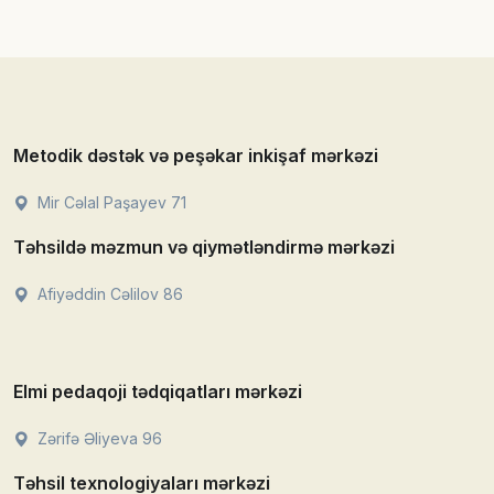
Metodik dəstək və peşəkar inkişaf mərkəzi
Mir Cəlal Paşayev 71
Təhsildə məzmun və qiymətləndirmə mərkəzi
Afiyəddin Cəlilov 86
Elmi pedaqoji tədqiqatları mərkəzi
Zərifə Əliyeva 96
Təhsil texnologiyaları mərkəzi