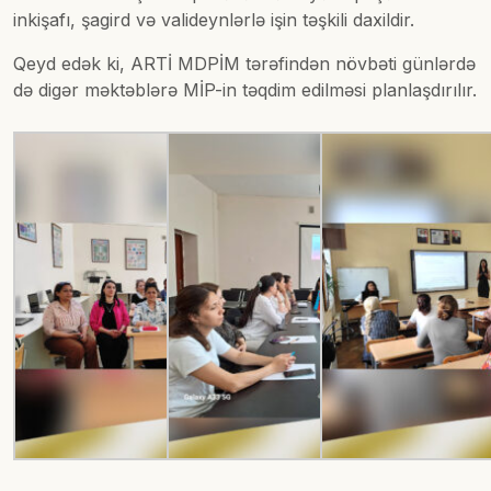
inkişafı, şagird və valideynlərlə işin təşkili daxildir.
Qeyd edək ki, ARTİ MDPİM tərəfindən növbəti günlərdə
də digər məktəblərə MİP-in təqdim edilməsi planlaşdırılır.