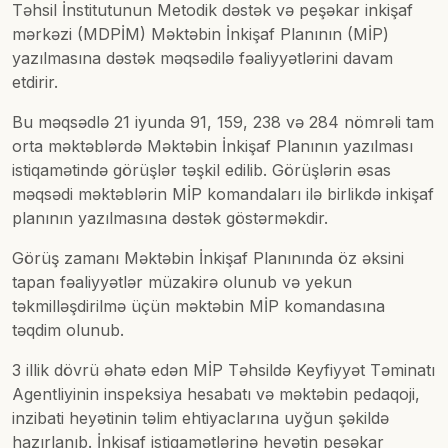
Təhsil İnstitutunun Metodik dəstək və peşəkar inkişaf
mərkəzi (MDPİM) Məktəbin İnkişaf Planının (MİP)
yazılmasına dəstək məqsədilə fəaliyyətlərini davam
etdirir.
Bu məqsədlə 21 iyunda 91, 159, 238 və 284 nömrəli tam
orta məktəblərdə Məktəbin İnkişaf Planının yazılması
istiqamətində görüşlər təşkil edilib. Görüşlərin əsas
məqsədi məktəblərin MİP komandaları ilə birlikdə inkişaf
planının yazılmasına dəstək göstərməkdir.
Görüş zamanı Məktəbin İnkişaf Planınında öz əksini
tapan fəaliyyətlər müzakirə olunub və yekun
təkmilləşdirilmə üçün məktəbin MİP komandasına
təqdim olunub.
3 illik dövrü əhatə edən MİP Təhsildə Keyfiyyət Təminatı
Agentliyinin inspeksiya hesabatı və məktəbin pedaqoji,
inzibati heyətinin təlim ehtiyaclarına uyğun şəkildə
hazırlanıb. İnkişaf istiqamətlərinə heyətin peşəkar