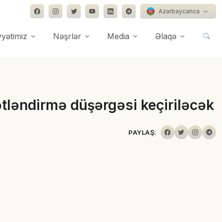
Azərbaycanca
yyətimiz
Nəşrlər
Media
Əlaqə
ətləndirmə düşərgəsi keçiriləcək
PAYLAŞ: