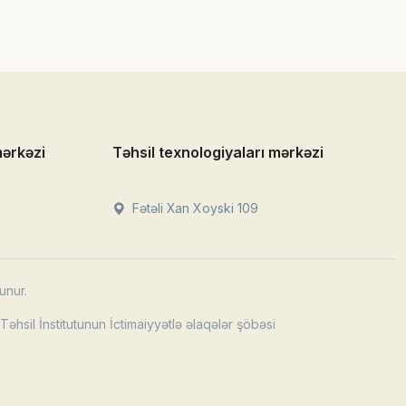
mərkəzi
Təhsil texnologiyaları mərkəzi
Fətəli Xan Xoyski 109
unur.
əhsil İnstitutunun İctimaiyyətlə əlaqələr şöbəsi