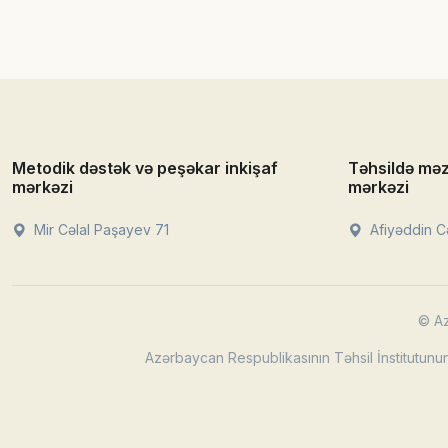
Metodik dəstək və peşəkar inkişaf
Təhsildə mə
mərkəzi
mərkəzi
Mir Cəlal Paşayev 71
Afiyəddin Cə
© Az
Azərbaycan Respublikasının Təhsil İnstitutunun 