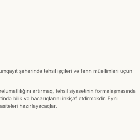
Sumqayıt şəhərində təhsil işçiləri və fənn müəllimləri üçün
lumatlılığını artırmaq, təhsil siyasətinin formalaşmasında
ndə bilik və bacarıqlarını inkişaf etdirməkdir. Eyni
asitələri hazırlayacaqlar.