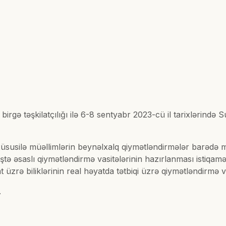
birgə təşkilatçılığı ilə 6-8 sentyabr 2023-cü il tarixlərində 
xüsusilə müəllimlərin beynəlxalq qiymətləndirmələr barədə mə
ə əsaslı qiymətləndirmə vasitələrinin hazırlanması istiqaməti
 üzrə biliklərinin real həyatda tətbiqi üzrə qiymətləndirmə v
.