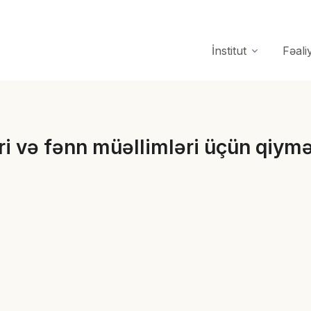
İnstitut
Fəali
əri və fənn müəllimləri üçün qiym