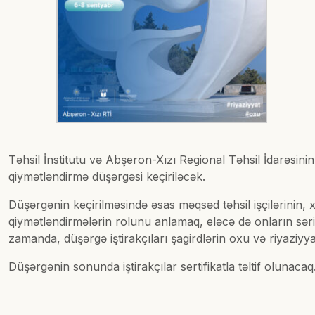
Təhsil İnstitutu və Abşeron-Xızı Regional Təhsil İdarəsinin 
qiymətləndirmə düşərgəsi keçiriləcək.
Düşərgənin keçirilməsində əsas məqsəd təhsil işçilərinin, 
qiymətləndirmələrin rolunu anlamaq, eləcə də onların sərişt
zamanda, düşərgə iştirakçıları şagirdlərin oxu və riyaziyyat
Düşərgənin sonunda iştirakçılar sertifikatla təltif olunacaq