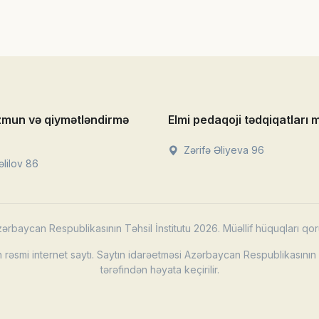
zmun və qiymətləndirmə
Elmi pedaqoji tədqiqatları 
Zərifə Əliyeva 96
lilov 86
ərbaycan Respublikasının Təhsil İnstitutu 2026. Müəllif hüquqları qor
rəsmi internet saytı. Saytın idarəetməsi Azərbaycan Respublikasının T
tərəfindən həyata keçirilir.