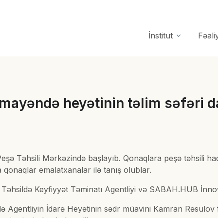
İnstitut
Fəali
nümayəndə heyətinin təlim səfəri 
eşə Təhsili Mərkəzində başlayıb. Qonaqlara peşə təhsili h
 qonaqlar emalatxanalar ilə tanış olublar.
aq Təhsildə Keyfiyyət Təminatı Agentliyi və SABAH.HUB İnn
də Agentliyin İdarə Heyətinin sədr müavini Kamran Rəsulov 