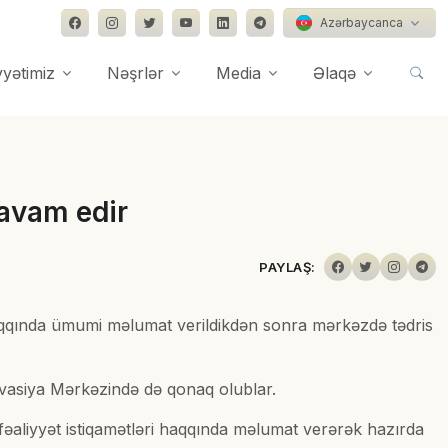
Azərbaycanca
yyətimiz
Nəşrlər
Media
Əlaqə
davam edir
PAYLAŞ:
aqqında ümumi məlumat verildikdən sonra mərkəzdə tədris
ovasiya Mərkəzində də qonaq olublar.
fəaliyyət istiqamətləri haqqında məlumat verərək hazırda