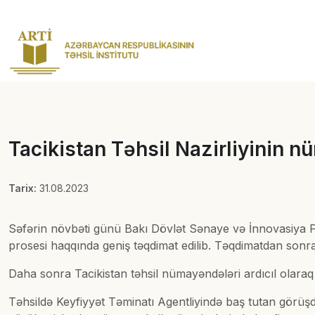
Tacikistan Təhsil Nazirliyinin 
Tarix:
31.08.2023
Səfərin növbəti günü Bakı Dövlət Sənaye və İnnovasiya P
prosesi haqqında geniş təqdimat edilib. Təqdimatdan sonra
Daha sonra Tacikistan təhsil nümayəndələri ardıcıl olar
Təhsildə Keyfiyyət Təminatı Agentliyində baş tutan görüş