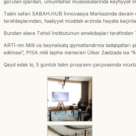
görülən işlərdən, ümumtəhsil müəssisələrində keyfiyyət m
Təlim səfəri SABAH.HUB İnnovasiya Mərkəzində davam ed
tərəfdaşlarından, fəaliyyət müddəti ərzində həyata keçiri
Bundan əlavə Təhsil İnstitutunun əməkdaşları tərəfindən 
ARTİ-nin Milli və beynəlxalq qiymətləndirmə tədqiqatla
edilməsi”, PISA milli layihə meneceri Ülkər Zaidzadə is
Qeyd edək ki, 5 günlük təlim proqramı çərçivəsində müxtəli