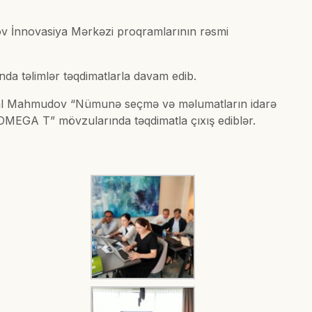
v İnnovasiya Mərkəzi proqramlarının rəsmi
da təlimlər təqdimatlarla davam edib.
Röyal Mahmudov “Nümunə seçmə və məlumatların idarə
OMEGA T” mövzularında təqdimatla çıxış ediblər.