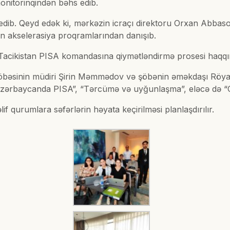
onitorinqindən bəhs edib.
ib. Qeyd edək ki, mərkəzin icraçı direktoru Orxan Abbaso
lən akselerasiya proqramlarından danışıb.
Tacikistan PISA komandasına qiymətləndirmə prosesi haqqın
rı şöbəsinin müdiri Şirin Məmmədov və şöbənin əməkdaşı 
ə “Azərbaycanda PISA”, “Tərcümə və uyğunlaşma”, eləcə də “
f qurumlara səfərlərin həyata keçirilməsi planlaşdırılır.