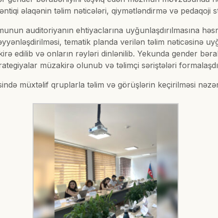
iqi əlaqənin təlim nəticələri, qiymətləndirmə və pedaqoji st
unun auditoriyanın ehtiyaclarına uyğunlaşdırılmasına həsr 
əyyənləşdirilməsi, tematik planda verilən təlim nəticəsinə 
akirə edilib və onların rəyləri dinlənilib. Yekunda gender b
rategiyalar müzakirə olunub və təlimçi səriştələri formalaşdır
ndə müxtəlif qruplarla təlim və görüşlərin keçirilməsi nəzər