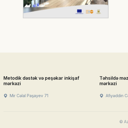
Metodik dəstək və peşəkar inkişaf
Təhsildə mə
mərkəzi
mərkəzi
Mir Cəlal Paşayev 71
Afiyəddin Cə
© Az