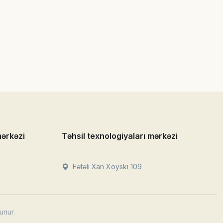
mərkəzi
Təhsil texnologiyaları mərkəzi
Fətəli Xan Xoyski 109
unur.