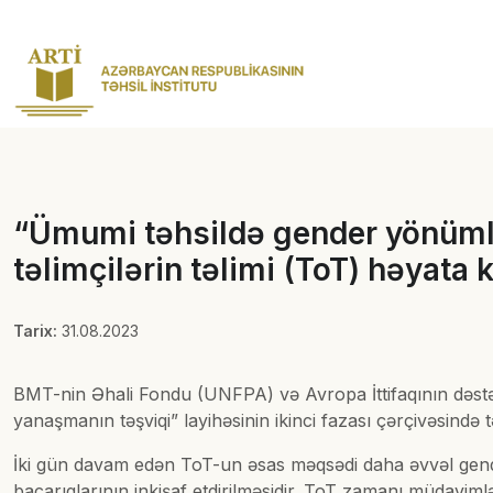
“Ümumi təhsildə gender yönümlü 
təlimçilərin təlimi (ToT) həyata k
Tarix:
31.08.2023
BMT-nin Əhali Fondu (UNFPA) və Avropa İttifaqının dəstə
yanaşmanın təşviqi” layihəsinin ikinci fazası çərçivəsində tə
İki gün davam edən ToT-un əsas məqsədi daha əvvəl gender
bacarıqlarının inkişaf etdirilməsidir. ToT zamanı müdav