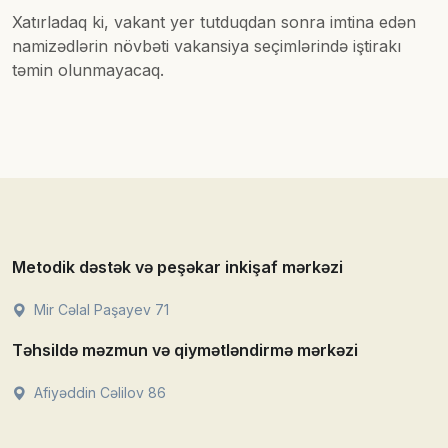
Xatırladaq ki, vakant yer tutduqdan sonra imtina edən
namizədlərin növbəti vakansiya seçimlərində iştirakı
təmin olunmayacaq.
Metodik dəstək və peşəkar inkişaf mərkəzi
Mir Cəlal Paşayev 71
Təhsildə məzmun və qiymətləndirmə mərkəzi
Afiyəddin Cəlilov 86