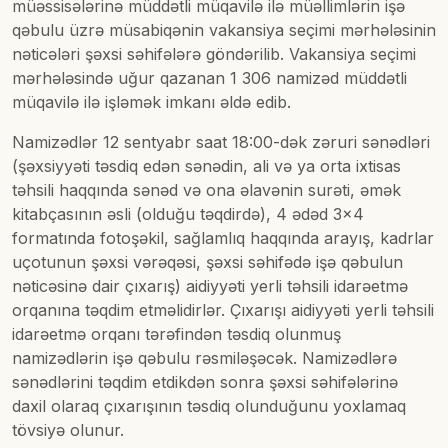
müəssisələrinə müddətli müqavilə ilə müəllimlərin işə
qəbulu üzrə müsabiqənin vakansiya seçimi mərhələsinin
nəticələri şəxsi səhifələrə göndərilib. Vakansiya seçimi
mərhələsində uğur qazanan 1 306 namizəd müddətli
müqavilə ilə işləmək imkanı əldə edib.
Namizədlər 12 sentyabr saat 18:00-dək zəruri sənədləri
(şəxsiyyəti təsdiq edən sənədin, ali və ya orta ixtisas
təhsili haqqında sənəd və ona əlavənin surəti, əmək
kitabçasının əsli (olduğu təqdirdə), 4 ədəd 3×4
formatında fotoşəkil, sağlamlıq haqqında arayış, kadrlar
uçotunun şəxsi vərəqəsi, şəxsi səhifədə işə qəbulun
nəticəsinə dair çıxarış) aidiyyəti yerli təhsili idarəetmə
orqanına təqdim etməlidirlər. Çıxarışı aidiyyəti yerli təhsili
idarəetmə orqanı tərəfindən təsdiq olunmuş
namizədlərin işə qəbulu rəsmiləşəcək. Namizədlərə
sənədlərini təqdim etdikdən sonra şəxsi səhifələrinə
daxil olaraq çıxarışının təsdiq olunduğunu yoxlamaq
tövsiyə olunur.