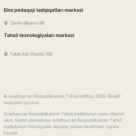
Elmi pedaqoji tədqiqatları mərkəzi
Zərifə Əliyeva 96
Təhsil texnologiyaları mərkəzi
Fətəli Xan Xoyski 109
© Azərbaycan Respublikasının Təhsil İnstitutu 2026. Müəllif
hüquqları qorunur.
Azərbaycan Respublikasının Təhsil İnstitutunun rəsmi internet
saytı. Saytın idarəetməsi Azərbaycan Respublikasının Təhsil
İnstitutunun İctimaiyyətlə əlaqələr şöbəsi tərəfindən həyata
keçirilir.