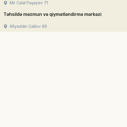
Mir Cəlal Paşayev 71
Təhsildə məzmun və qiymətləndirmə mərkəzi
Afiyəddin Cəlilov 86
Elmi pedaqoji tədqiqatları mərkəzi
Zərifə Əliyeva 96
Təhsil texnologiyaları mərkəzi
Fətəli Xan Xoyski 109