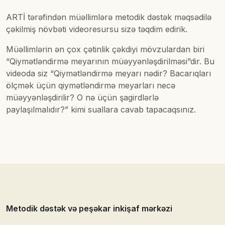
ARTİ tərəfindən müəllimlərə metodik dəstək məqsədilə
çəkilmiş növbəti videoresursu sizə təqdim edirik.
Müəllimlərin ən çox çətinlik çəkdiyi mövzulardan biri
“Qiymətləndirmə meyarının müəyyənləşdirilməsi”dir. Bu
videoda siz “Qiymətləndirmə meyarı nədir? Bacarıqları
ölçmək üçün qiymətləndirmə meyarları necə
müəyyənləşdirilir? O nə üçün şagirdlərlə
paylaşılmalıdır?” kimi suallara cavab tapacaqsınız.
Metodik dəstək və peşəkar inkişaf mərkəzi