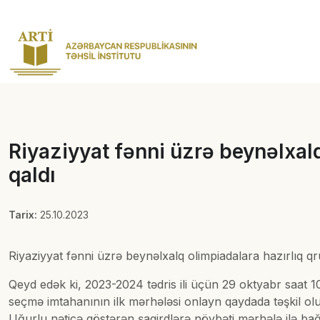
Riyaziyyat fənni üzrə beynəlxal
qaldı
Tarix:
25.10.2023
Riyaziyyat fənni üzrə beynəlxalq olimpiadalara hazırlıq q
Qeyd edək ki, 2023-2024 tədris ili üçün 29 oktyabr saat 1
seçmə imtahanının ilk mərhələsi onlayn qaydada təşkil o
Uğurlu nəticə göstərən şagirdlərə növbəti mərhələ ilə bağ