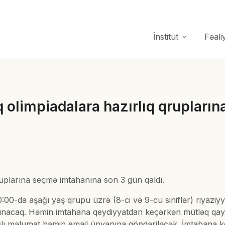
İnstitut
Fəali
q olimpiadalara hazırlıq qruplar
ruplarına seçmə imtahanına son 3 gün qaldı.
0:00-da aşağı yaş qrupu üzrə (8-ci və 9-cu siniflər) riyaziy
lunacaq. Həmin imtahana qeydiyyatdan keçərkən mütləq qayd
lı məlumat həmin email ünvanına göndəriləcək. İmtahana keçi