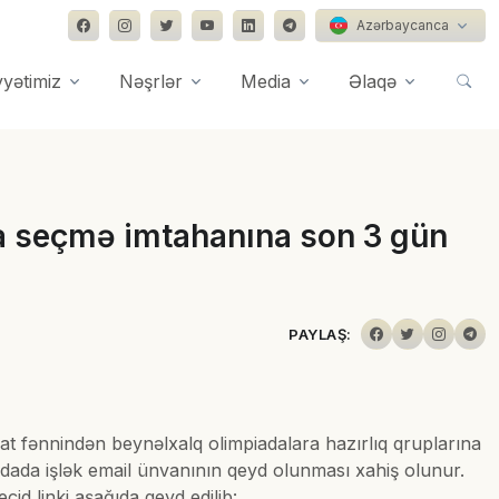
Azərbaycanca
yyətimiz
Nəşrlər
Media
Əlaqə
ına seçmə imtahanına son 3 gün
PAYLAŞ:
yat fənnindən beynəlxalq olimpiadalara hazırlıq qruplarına
ada işlək email ünvanının qeyd olunması xahiş olunur.
d linki aşağıda qeyd edilib: