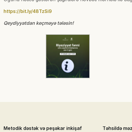
https://bit.ly/48TzSi9
Qeydiyyatdan keçməyə tələsin!
Metodik dəstək və peşəkar inkişaf
Təhsildə mə