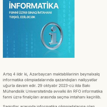
Artıq 4 ildir ki, Azərbaycan məktəblilərinin beynəlxalq
informatika olimpiadalarında qazandıqları nailiyyətlər
uğurla davam edir. 29 oktyabr 2023-cü ildə Bakı
Mühəndislik Universitetində əvvəlki ilin RFO informatika
fənni üzrə finalçıları arasında seçmə imtahanı keçirilib.
Şagirdlər arasında informatika olimpiadalarına olan