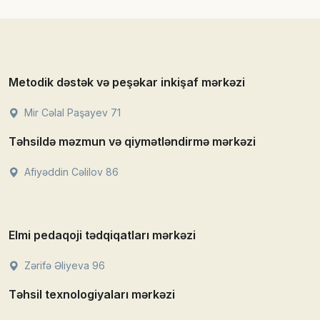
Metodik dəstək və peşəkar inkişaf mərkəzi
Mir Cəlal Paşayev 71
Təhsildə məzmun və qiymətləndirmə mərkəzi
Afiyəddin Cəlilov 86
Elmi pedaqoji tədqiqatları mərkəzi
Zərifə Əliyeva 96
Təhsil texnologiyaları mərkəzi