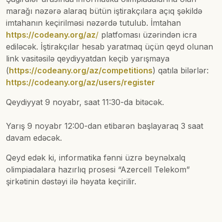
marağı nəzərə alaraq bütün iştirakçılara açıq şəkildə
imtahanın keçirilməsi nəzərdə tutulub. İmtahan
https://codeany.org/az
/
platfoması üzərindən icra
ediləcək. İştirakçılar hesab yaratmaq üçün qeyd olunan
link vasitəsilə qeydiyyatdan keçib yarışmaya
(
https://codeany.org/az/competitions
) qatıla bilərlər:
https://codeany.org/az/users/register
Qeydiyyat 9 noyabr, saat 11:30-da bitəcək.
Yarış 9 noyabr 12:00-dan etibarən başlayaraq 3 saat
davam edəcək.
Qeyd edək ki, informatika fənni üzrə beynəlxalq
olimpiadalara hazırlıq prosesi “Azercell Telekom”
şirkətinin dəstəyi ilə həyata keçirilir.