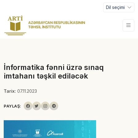
Dil seçimi
İnformatika fənni üzrə sınaq
imtahanı təşkil ediləcək
Tarix:
07.11.2023
PAYLAŞ: