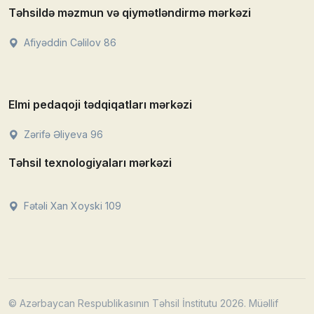
Təhsildə məzmun və qiymətləndirmə mərkəzi
Afiyəddin Cəlilov 86
Elmi pedaqoji tədqiqatları mərkəzi
Zərifə Əliyeva 96
Təhsil texnologiyaları mərkəzi
Fətəli Xan Xoyski 109
© Azərbaycan Respublikasının Təhsil İnstitutu 2026. Müəllif