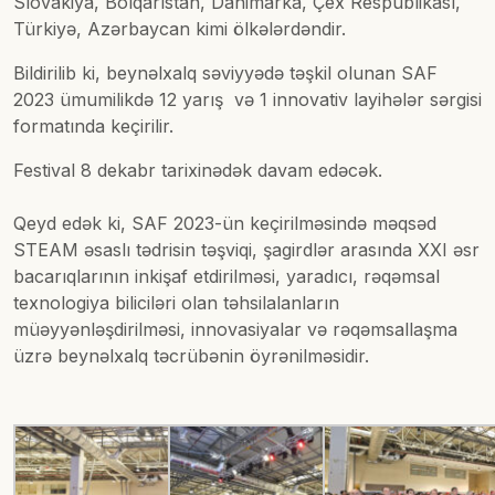
Slovakiya, Bolqarıstan, Danimarka, Çex Respublikası,
Türkiyə, Azərbaycan kimi ölkələrdəndir.
Bildirilib ki, beynəlxalq səviyyədə təşkil olunan SAF
2023 ümumilikdə 12 yarış və 1 innovativ layihələr sərgisi
formatında keçirilir.
Festival 8 dekabr tarixinədək davam edəcək.
Qeyd edək ki, SAF 2023-ün keçirilməsində məqsəd
STEAM əsaslı tədrisin təşviqi, şagirdlər arasında XXI əsr
bacarıqlarının inkişaf etdirilməsi, yaradıcı, rəqəmsal
texnologiya biliciləri olan təhsilalanların
müəyyənləşdirilməsi, innovasiyalar və rəqəmsallaşma
üzrə beynəlxalq təcrübənin öyrənilməsidir.