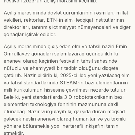
Festivalı 2023-ün açılış mərasimi keçirilib.
Açılış mərasimində dövlət qurumlarının rəsmiləri, millət
vəkilləri, rektorlar, ETN-in elmi-tədqiqat institutlarının
direktorları, tanınmış ictimaiyyət nümayəndələri və digər
qonaqlar iştirak ediblər.
Açılış mərasimində çıxış edən elm və təhsil naziri Emin
Əmrullayev qonaqları salamlayaraq üçüncü ildir ki
ənənəvi olaraq keçirilən festivalın təhsil sahəsində
nüfuzlu və əhəmiyyətli bir tədbir olduğunu diqqətə
çatdırıb. Nazir bildirib ki, 2025-ci ildə yeni yazılacaq elm
və təhsil standartlarında STEAM-in bəzi elementlərinin
milli kurikulumun hissəsinə çevrilməsi nəzərdə tutulur.
Belə ki, yeni standartlarda 3 D robototexnikanın bəzi
elementləri texnologiya fənninin məzmununa daxil
olunacaq. Nazir vurğulayıb ki, qarşıda duran məqsəd
gələcək nəslin ənənəvi olaraq humanitar və ya texniki
yönlərə bölünməklə yox, hərtərəfli inkişafını təmin
etməkdir.