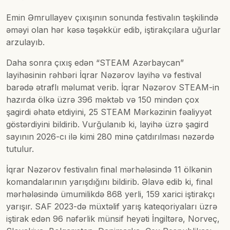
Emin Əmrullayev çıxışının sonunda festivalın təşkilində
əməyi olan hər kəsə təşəkkür edib, iştirakçılara uğurlar
arzulayıb.
Daha sonra çıxış edən “STEAM Azərbaycan”
layihəsinin rəhbəri İqrar Nəzərov layihə və festival
barədə ətraflı məlumat verib. İqrar Nəzərov STEAM-in
hazırda ölkə üzrə 396 məktəb və 150 mindən çox
şagirdi əhatə etdiyini, 25 STEAM Mərkəzinin fəaliyyət
göstərdiyini bildirib. Vurğulanıb ki, layihə üzrə şagird
sayının 2026-cı ilə kimi 280 minə çatdırılması nəzərdə
tutulur.
İqrar Nəzərov festivalın final mərhələsində 11 ölkənin
komandalarının yarışdığını bildirib. Əlavə edib ki, final
mərhələsində ümumilikdə 868 yerli, 159 xarici iştirakçı
yarışır. SAF 2023-də müxtəlif yarış kateqoriyaları üzrə
iştirak edən 96 nəfərlik münsif heyəti İngiltərə, Norveç,