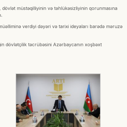
dövlət müstəqilliyinin və təhlükəsizliyinin qorunmasına
b.
üəlliminə verdiyi dəyəri və tarixi ideyaları barədə məruzə
gin dövlətçilik təcrübəsini Azərbaycanın xoşbəxt