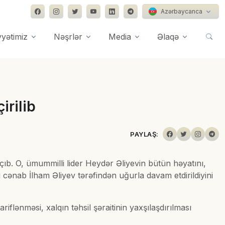
Azərbaycanca
yyətimiz
Nəşrlər
Media
Əlaqə
irilib
PAYLAŞ:
açıb. O, ümummilli lider Heydər Əliyevin bütün həyatını,
 cənab İlham Əliyev tərəfindən uğurla davam etdirildiyini
iflənməsi, xalqın təhsil şəraitinin yaxşılaşdırılması