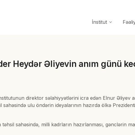
İnstitut
Fəali
der Heydər Əliyevin anım günü keç
nstitutunun direktor səlahiyyətlərini icra edən Elnur Əliyev 
 sahəsində ulu öndərin ideyalarının hazırda ölkə Prezidenti
əhsil sahəsində, milli kadrların hazırlanması, gənclərin maar