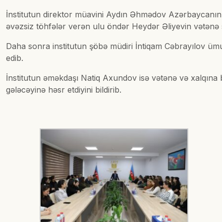
İnstitutun direktor müavini Aydın Əhmədov Azərbaycanın hə
əvəzsiz töhfələr verən ulu öndər Heydər Əliyevin vətənə 
Daha sonra institutun şöbə müdiri İntiqam Cəbrayılov ümum
edib.
İnstitutun əməkdaşı Natiq Axundov isə vətənə və xalqına b
gələcəyinə həsr etdiyini bildirib.