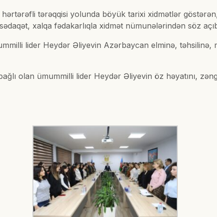
rtərəfli tərəqqisi yolunda böyük tarixi xidmətlər göstərən, 
sədaqət, xalqa fədakarlıqla xidmət nümunələrindən söz açı
milli lider Heydər Əliyevin Azərbaycan elminə, təhsilinə, m
ağlı olan ümummilli lider Heydər Əliyevin öz həyatını, zən