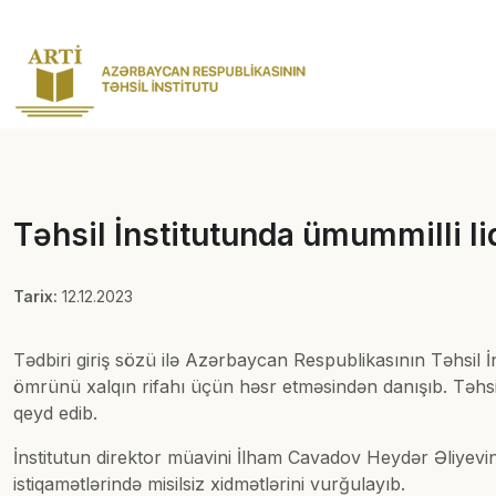
Təhsil İnstitutunda ümummilli li
Tarix:
12.12.2023
Tədbiri giriş sözü ilə Azərbaycan Respublikasının Təhsil İ
ömrünü xalqın rifahı üçün həsr etməsindən danışıb. Təhsil
qeyd edib.
İnstitutun direktor müavini İlham Cavadov Heydər Əliyevin t
istiqamətlərində misilsiz xidmətlərini vurğulayıb.