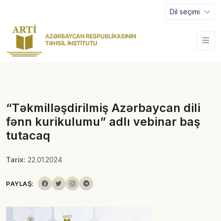
Dil seçimi
“Təkmilləşdirilmiş Azərbaycan dili
fənn kurikulumu” adlı vebinar baş
tutacaq
Tarix:
22.01.2024
PAYLAŞ: