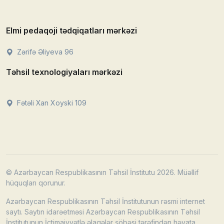
Elmi pedaqoji tədqiqatları mərkəzi
Zərifə Əliyeva 96
Təhsil texnologiyaları mərkəzi
Fətəli Xan Xoyski 109
© Azərbaycan Respublikasının Təhsil İnstitutu 2026. Müəllif
hüquqları qorunur.
Azərbaycan Respublikasının Təhsil İnstitutunun rəsmi internet
saytı. Saytın idarəetməsi Azərbaycan Respublikasının Təhsil
İnstitutunun İctimaiyyətlə əlaqələr şöbəsi tərəfindən həyata