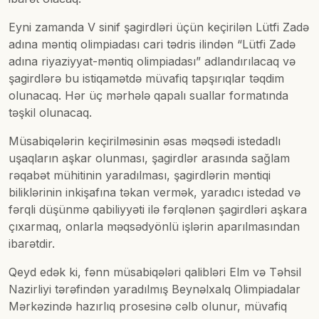
Eyni zamanda V sinif şagirdləri üçün keçirilən Lütfi Zadə
adına məntiq olimpiadası cari tədris ilindən “Lütfi Zadə
adına riyaziyyat-məntiq olimpiadası” adlandırılacaq və
şagirdlərə bu istiqamətdə müvafiq tapşırıqlar təqdim
olunacaq. Hər üç mərhələ qapalı suallar formatında
təşkil olunacaq.
Müsabiqələrin keçirilməsinin əsas məqsədi istedadlı
uşaqların aşkar olunması, şagirdlər arasında sağlam
rəqabət mühitinin yaradılması, şagirdlərin məntiqi
biliklərinin inkişafına təkan vermək, yaradıcı istedad və
fərqli düşünmə qabiliyyəti ilə fərqlənən şagirdləri aşkara
çıxarmaq, onlarla məqsədyönlü işlərin aparılmasından
ibarətdir.
Qeyd edək ki, fənn müsabiqələri qalibləri Elm və Təhsil
Nazirliyi tərəfindən yaradılmış Beynəlxalq Olimpiadalar
Mərkəzində hazırlıq prosesinə cəlb olunur, müvafiq