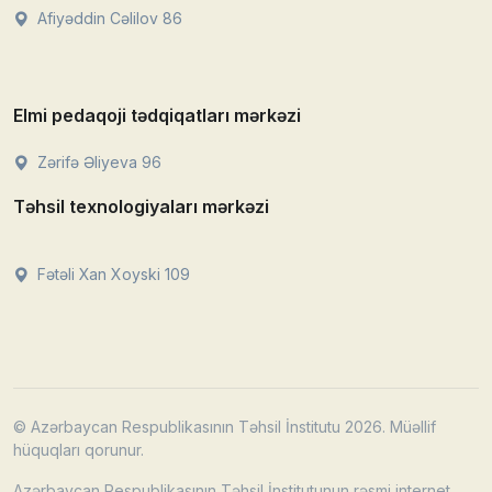
Afiyəddin Cəlilov 86
Elmi pedaqoji tədqiqatları mərkəzi
Zərifə Əliyeva 96
Təhsil texnologiyaları mərkəzi
Fətəli Xan Xoyski 109
© Azərbaycan Respublikasının Təhsil İnstitutu 2026. Müəllif
hüquqları qorunur.
Azərbaycan Respublikasının Təhsil İnstitutunun rəsmi internet