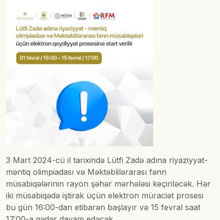
3 Mart 2024-cü il tarixində Lütfi Zadə adına riyaziyyat-
məntiq olimpiadası və Məktəblilərarası fənn
müsabiqələrinin rayon şəhər mərhələsi keçiriləcək. Hər
iki müsabiqədə iştirak üçün elektron müraciət prosesi
bu gün 16:00-dan etibarən başlayır və 15 fevral saat
17:00-a qədər davam edəcək.