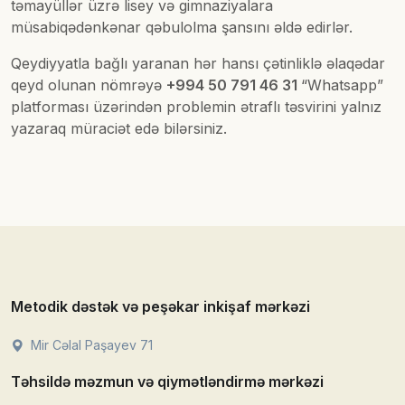
təmayüllər üzrə lisey və gimnaziyalara
müsabiqədənkənar qəbulolma şansını əldə edirlər.
Qeydiyyatla bağlı yaranan hər hansı çətinliklə əlaqədar
qeyd olunan nömrəyə
+994 50 791 46 31
“Whatsapp”
platforması üzərindən problemin ətraflı təsvirini yalnız
yazaraq müraciət edə bilərsiniz.
Metodik dəstək və peşəkar inkişaf mərkəzi
Mir Cəlal Paşayev 71
Təhsildə məzmun və qiymətləndirmə mərkəzi