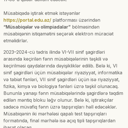
Müsabiqədə iştirak etmək istəyənlər
https://portal.edu.az/
platforması üzərindən
“Müsabiqələr və olimpiadalar”
bölməsindən
müsabiqənin istiqamətini seçərək elektron müraciət
etməlidirlər.
2023–2024-cü tədris ilində VI-VII sinif şagirdləri
arasında keçirilən fənn müsabiqələrinin təşkili və
keçirilməsi qaydalarında dəyişikliklər edilib. Belə ki, VI
sinif şagirdləri üçün müsabiqələr riyaziyyat, informatika
və təbiət fənləri, VII sinif şagirdləri üçün isə riyaziyyat,
fizika, kimya və biologiya fənləri üzrə təşkil olunacaq.
Bununla yanaşı fənn müsabiqələrində şagirdlərə təqdim
edilən məntiq bloku ləğv olunur. Belə ki, iştirakçılar
sadəcə müvafiq fənn üzrə tapşırıqları həll edəcəklər.
Müsabiqənin iki mərhələsi qapalı test tapşırıqları
formatında, final mərhələ isə açıq tipli tapşırıqlardan
ibarət olacaq.