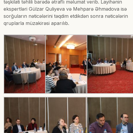
təşkilati təhlili barədə ətraflı məlumat verib. Layihənin
ekspertləri Gülzar Quliyeva və Mehparə Əhmədova isə
sorğuların nəticələrini təqdim etdikdən sonra nəticələrin
qruplarla müzakirəsi aparılıb.