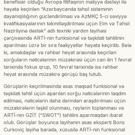
benefisiar olduğu Avropa İttifaqının maliyyə dəstəyi ilə
həyata keçirilən “Azərbaycanda təhsil sisteminin
dayanıqlılığının gücləndirilməsi və AzMKÇ 5-ci səviyyə
kvalifikasiyalarının təkmilləşdirilməsi üçün Elm və Təhsil
Nazirliyinə dəstək” adlı texniki yardım layihəsi
çərçivəsində ARTİ-nin funksional və təşkilati təhlilinin
aparılması üzrə bir sıra fəaliyyətlər həyata keçirilib. Belə
ki, əməkdaşlar və rəhbər heyət arasında keçirilən
sorğuların nəticələrinin müzakirəsi üçün cari ilin 1 fevral
tarixində fokus qrup, 10 fevral tarixində isə rəhbər
heyət arasında müzakirə görüşü baş tutub.
Görüşlərin keçirilməsində əsas məqsəd funksional və
təşkilati təhlil üçün aparılan sorğu nəticələrinin təqdim
edilməsi, nəticələrin daha dərindən araşdırılması üçün
müzakirələrin təşkil olunması, rəylərin toplanması və
ARTİ-nin GZİT (“SWOT”) təhlilini aparmaqdan ibarət
olub. Görüşlər boyunca layihənin əsas eksperti Boris
Curkoviç layihə barədə, xüsusilə ARTİ-nin funksional