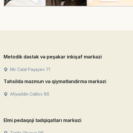
Metodik dəstək və peşəkar inkişaf mərkəzi
Mir Cəlal Paşayev 71
Təhsildə məzmun və qiymətləndirmə mərkəzi
Afiyəddin Cəlilov 86
Elmi pedaqoji tədqiqatları mərkəzi
Zərifə Əliyeva 96