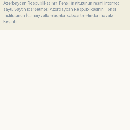
Azərbaycan Respublikasının Təhsil İnstitutunun rəsmi internet
saytı. Saytın idarəetməsi Azərbaycan Respublikasının Təhsil
İnstitutunun İctimaiyyətlə əlaqələr şöbəsi tərəfindən həyata
keçirilir.