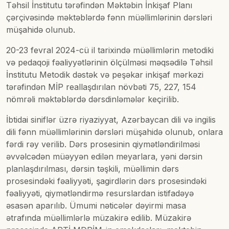
Təhsil İnstitutu tərəfindən Məktəbin İnkişaf Planı
çərçivəsində məktəblərdə fənn müəllimlərinin dərsləri
müşahidə olunub.
20-23 fevral 2024-cü il tarixində müəllimlərin metodiki
və pedaqoji fəaliyyətlərinin ölçülməsi məqsədilə Təhsil
İnstitutu Metodik dəstək və peşəkar inkişaf mərkəzi
tərəfindən MİP reallaşdırılan növbəti 75, 227, 154
nömrəli məktəblərdə dərsdinləmələr keçirilib.
İbtidai siniflər üzrə riyaziyyat, Azərbaycan dili və ingilis
dili fənn müəllimlərinin dərsləri müşahidə olunub, onlara
fərdi rəy verilib. Dərs prosesinin qiymətləndirilməsi
əvvəlcədən müəyyən edilən meyarlara, yəni dərsin
planlaşdırılması, dərsin təşkili, müəllimin dərs
prosesindəki fəaliyyəti, şagirdlərin dərs prosesindəki
fəaliyyəti, qiymətləndirmə resurslardan istifadəyə
əsasən aparılıb. Ümumi nəticələr dəyirmi masa
ətrafında müəllimlərlə müzakirə edilib. Müzakirə