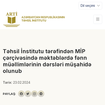
Dil seçimi
Təhsil İnstitutu tərəfindən MİP
çərçivəsində məktəblərdə fənn
müəllimlərinin dərsləri müşahidə
olunub
Tarix:
23.02.2024
PAYLAŞ: