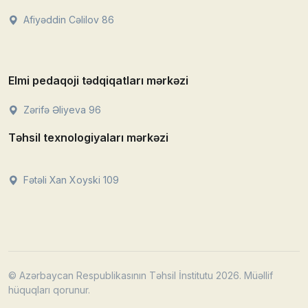
Afiyəddin Cəlilov 86
Elmi pedaqoji tədqiqatları mərkəzi
Zərifə Əliyeva 96
Təhsil texnologiyaları mərkəzi
Fətəli Xan Xoyski 109
© Azərbaycan Respublikasının Təhsil İnstitutu 2026. Müəllif
hüquqları qorunur.