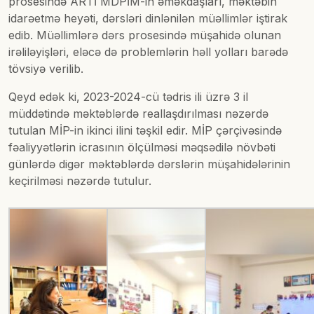
prosesində ARTİ MDPİM-in əməkdaşları, məktəbin
idarəetmə heyəti, dərsləri dinlənilən müəllimlər iştirak
edib. Müəllimlərə dərs prosesində müşahidə olunan
irəliləyişləri, eləcə də problemlərin həll yolları barədə
tövsiyə verilib.
Qeyd edək ki, 2023-2024-cü tədris ili üzrə 3 il
müddətində məktəblərdə reallaşdırılması nəzərdə
tutulan MİP-in ikinci ilini təşkil edir. MİP çərçivəsində
fəaliyyətlərin icrasının ölçülməsi məqsədilə növbəti
günlərdə digər məktəblərdə dərslərin müşahidələrinin
keçirilməsi nəzərdə tutulur.