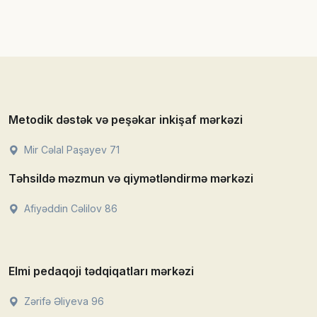
Metodik dəstək və peşəkar inkişaf mərkəzi
Mir Cəlal Paşayev 71
Təhsildə məzmun və qiymətləndirmə mərkəzi
Afiyəddin Cəlilov 86
Elmi pedaqoji tədqiqatları mərkəzi
Zərifə Əliyeva 96