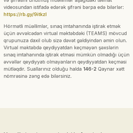
və şifrəsini unutmuş müəllimlər aşağıdakı təlimat
videosundan istifadə edərək şifrəni bərpa edə bilərlər:
https://rb.gy/9itkzl
Hörmətli müəllimlər, sınaq imtahanında iştirak etmək
üçün əvvəlcədən virtual məktəbdəki (TEAMS) mövcud
qrupunuza daxil olub sizə dəvət gəldiyindən əmin olun.
Virtual məktəbdə qeydiyyatdan keçməyən şəxslərin
sınaq imtahanında iştirak etməsi mümkün olmadığı üçün
əvvəllər qeydiyyatı olmayanların qeydiyyatdan keçməsi
mütləqdir. Suallarınız olduğu halda
146-2
Qaynar xətt
nömrəsinə zəng edə bilərsiniz.