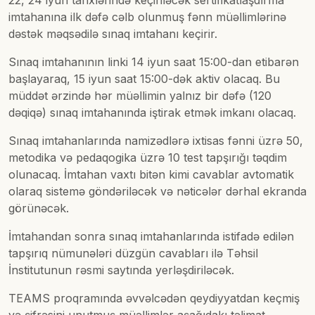
22, 24 iyun tarixlərində keçiriləcək sertifikatlaşdırma
imtahanına ilk dəfə cəlb olunmuş fənn müəllimlərinə
dəstək məqsədilə sınaq imtahanı keçirir.
Sınaq imtahanının linki 14 iyun saat 15:00-dan etibarən
başlayaraq, 15 iyun saat 15:00-dək aktiv olacaq. Bu
müddət ərzində hər müəllimin yalnız bir dəfə (120
dəqiqə) sınaq imtahanında iştirak etmək imkanı olacaq.
Sınaq imtahanlarında namizədlərə ixtisas fənni üzrə 50,
metodika və pedaqogika üzrə 10 test tapşırığı təqdim
olunacaq. İmtahan vaxtı bitən kimi cavablar avtomatik
olaraq sistemə göndəriləcək və nəticələr dərhal ekranda
görünəcək.
İmtahandan sonra sınaq imtahanlarında istifadə edilən
tapşırıq nümunələri düzgün cavabları ilə Təhsil
İnstitutunun rəsmi saytında yerləşdiriləcək.
TEAMS proqramında əvvəlcədən qeydiyyatdan keçmiş