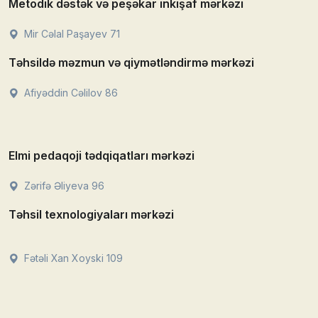
Metodik dəstək və peşəkar inkişaf mərkəzi
Mir Cəlal Paşayev 71
Təhsildə məzmun və qiymətləndirmə mərkəzi
Afiyəddin Cəlilov 86
Elmi pedaqoji tədqiqatları mərkəzi
Zərifə Əliyeva 96
Təhsil texnologiyaları mərkəzi
Fətəli Xan Xoyski 109