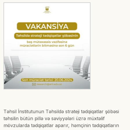
Təhsil İnstitutunun Təhsildə strateji tədqiqatlar şöbəsi
təhsilin bütün pillə və səviyyələri üzrə müxtəlif
mövzularda tədqiqatlar aparır, həmçinin tədqiqatların