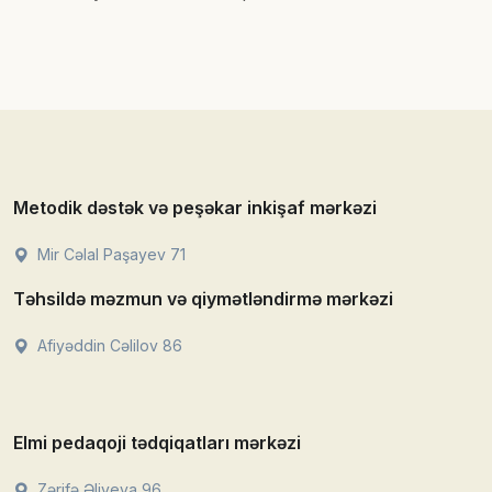
Metodik dəstək və peşəkar inkişaf mərkəzi
Mir Cəlal Paşayev 71
Təhsildə məzmun və qiymətləndirmə mərkəzi
Afiyəddin Cəlilov 86
Elmi pedaqoji tədqiqatları mərkəzi
Zərifə Əliyeva 96