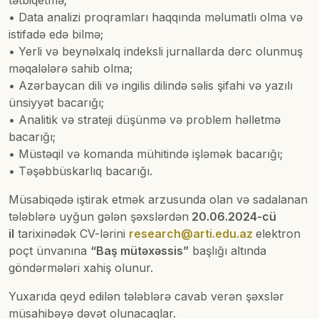
tətbiqetmə;
• Data analizi proqramları haqqında məlumatlı olma və
istifadə edə bilmə;
• Yerli və beynəlxalq indeksli jurnallarda dərc olunmuş
məqalələrə sahib olma;
• Azərbaycan dili və ingilis dilində səlis şifahi və yazılı
ünsiyyət bacarığı;
• Analitik və strateji düşünmə və problem həlletmə
bacarığı;
• Müstəqil və komanda mühitində işləmək bacarığı;
• Təşəbbüskarlıq bacarığı.
Müsabiqədə iştirak etmək arzusunda olan və sadalanan
tələblərə uyğun gələn şəxslərdən
20.06.2024-cü
il
tarixinədək CV-lərini
research@arti.edu.az
elektron
poçt ünvanına
“Baş mütəxəssis”
başlığı altında
göndərmələri xahiş olunur.
Yuxarıda qeyd edilən tələblərə cavab verən şəxslər
müsahibəyə dəvət olunacaqlar.