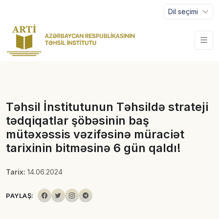
Dil seçimi
Təhsil İnstitutunun Təhsildə strateji
tədqiqatlar şöbəsinin baş
mütəxəssis vəzifəsinə müraciət
tarixinin bitməsinə 6 gün qaldı!
Tarix:
14.06.2024
PAYLAŞ: