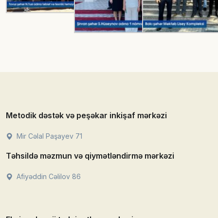
Metodik dəstək və peşəkar inkişaf mərkəzi
Mir Cəlal Paşayev 71
Təhsildə məzmun və qiymətləndirmə mərkəzi
Afiyəddin Cəlilov 86