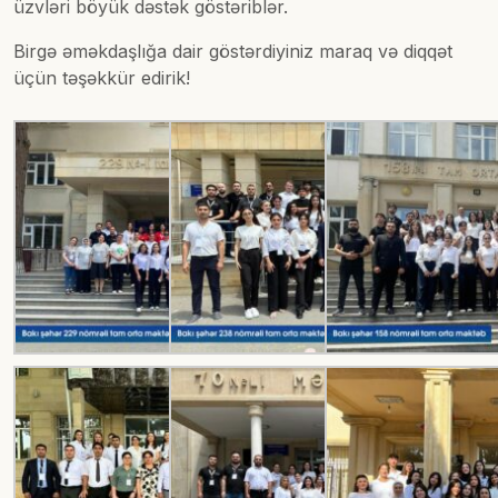
üzvləri böyük dəstək göstəriblər.
Birgə əməkdaşlığa dair göstərdiyiniz maraq və diqqət
üçün təşəkkür edirik!