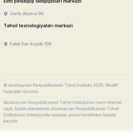
Elmi pedaqoji tədqiqatları mərkəzi
Zərifə Əliyeva 96
Təhsil texnologiyaları mərkəzi
Fətəli Xan Xoyski 109
© Azərbaycan Respublikasının Təhsil İnstitutu 2026. Müəllif
hüquqları qorunur.
Azərbaycan Respublikasının Təhsil İnstitutunun rəsmi internet
saytı. Saytın idarəetməsi Azərbaycan Respublikasının Təhsil
İnstitutunun İctimaiyyətlə əlaqələr şöbəsi tərəfindən həyata
keçirilir.