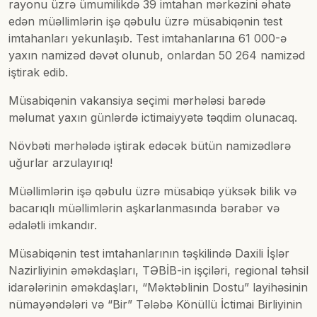
rayonu üzrə ümumilikdə 39 imtahan mərkəzini əhatə
edən müəllimlərin işə qəbulu üzrə müsabiqənin test
imtahanları yekunlaşıb. Test imtahanlarına 61 000-ə
yaxın namizəd dəvət olunub, onlardan 50 264 namizəd
iştirak edib.
Müsabiqənin vakansiya seçimi mərhələsi barədə
məlumat yaxın günlərdə ictimaiyyətə təqdim olunacaq.
Növbəti mərhələdə iştirak edəcək bütün namizədlərə
uğurlar arzulayırıq!
Müəllimlərin işə qəbulu üzrə müsabiqə yüksək bilik və
bacarıqlı müəllimlərin aşkarlanmasında bərabər və
ədalətli imkandır.
Müsabiqənin test imtahanlarının təşkilində Daxili İşlər
Nazirliyinin əməkdaşları, TƏBİB-in işçiləri, regional təhsil
idarələrinin əməkdaşları, “Məktəblinin Dostu” layihəsinin
nümayəndələri və “Bir” Tələbə Könüllü İctimai Birliyinin