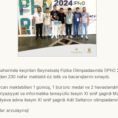
 şəhərində keçirilən Beynəlxalq Fizika Olimpiadasında (IPhO 
ən 230 nəfər məktəbli öz bilik və bacarıqlarını sınayıb.
an məktəbliləri 1 gümüş, 1 bürünc medal və 2 həvəsləndirici 
 riyaziyyat və informatika təmayüllü liseyin XI sinif şagir
iyeva adına liseyin XI sinif şagirdi Adil Səttarov olimpiadan
ər arzulayırıq!