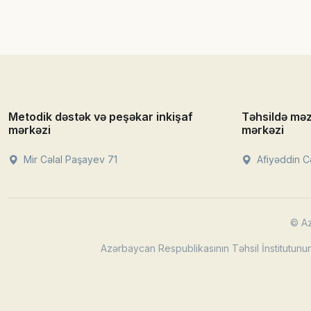
Metodik dəstək və peşəkar inkişaf
Təhsildə mə
mərkəzi
mərkəzi
Mir Cəlal Paşayev 71
Afiyəddin Cə
© Az
Azərbaycan Respublikasının Təhsil İnstitutunun 