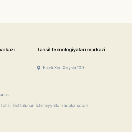
mərkəzi
Təhsil texnologiyaları mərkəzi
Fətəli Xan Xoyski 109
unur.
əhsil İnstitutunun İctimaiyyətlə əlaqələr şöbəsi