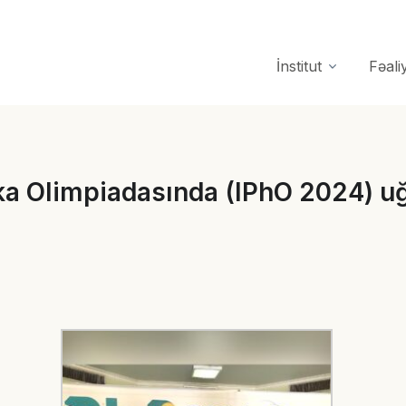
İnstitut
Fəali
ika Olimpiadasında (IPhO 2024) u