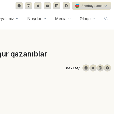
Azərbaycanca
yyətimiz
Nəşrlər
Media
Əlaqə
ğur qazanıblar
PAYLAŞ: