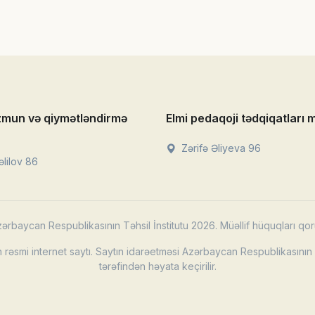
zmun və qiymətləndirmə
Elmi pedaqoji tədqiqatları 
Zərifə Əliyeva 96
lilov 86
ərbaycan Respublikasının Təhsil İnstitutu 2026. Müəllif hüquqları qor
rəsmi internet saytı. Saytın idarəetməsi Azərbaycan Respublikasının T
tərəfindən həyata keçirilir.