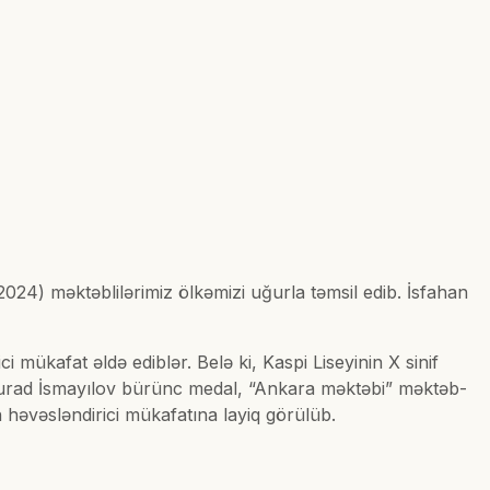
2024) məktəblilərimiz ölkəmizi uğurla təmsil edib. İsfahan
mükafat əldə ediblər. Belə ki, Kaspi Liseyinin X sinif
di Murad İsmayılov bürünc medal, “Ankara məktəbi” məktəb-
ın həvəsləndirici mükafatına layiq görülüb.