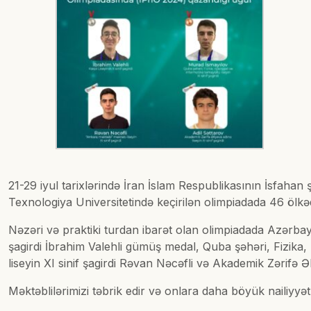
21-29 iyul tarixlərində İran İslam Respublikasının İsfahan
Texnologiya Universitetində keçirilən olimpiadada 46 ölkəd
Nəzəri və praktiki turdan ibarət olan olimpiadada Azərbayc
şagirdi İbrahim Valehli gümüş medal, Quba şəhəri, Fizika,
liseyin XI sinif şagirdi Rəvan Nəcəfli və Akademik Zərifə Əl
Məktəblilərimizi təbrik edir və onlara daha böyük nailiyyətl