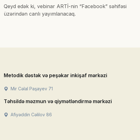
Qeyd edək ki, vebinar ARTİ-nin “Facebook” səhifəsi
üzərindən canlı yayımlanacaq.
Metodik dəstək və peşəkar inkişaf mərkəzi
Mir Cəlal Paşayev 71
Təhsildə məzmun və qiymətləndirmə mərkəzi
Afiyəddin Cəlilov 86