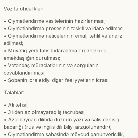
Vəzifə öhdəlikləri:
• Qiymətləndirmə vasitələrinin hazırlanması;
• Qiymətləndirmə prosesinin təşkili və idarə edilməsi;
• Qiymətləndirmə nəticələrinin emal, təhlil və analiz
edilməsi;
• Müvafiq yerli təhsili idarəetmə orqanları ilə
əməkdaşlığın qurulması;
• Vətəndaş müraciətlərinin və sorğuların
cavablandırılması;
• Şöbənin icra etdiyi digər fəaliyyətlərin icrası.
Tələblər:
• Ali təhsil;
• 3 ildən az olmayaraq iş təcrübəsi;
• Azərbaycan dilində düzgün yazı və səlis danışıq
bacarığı (rus və ingilis dili biliyi arzuolunandır);
• Qiymətləndirmə sahəsində mövcud qanunvericilik,