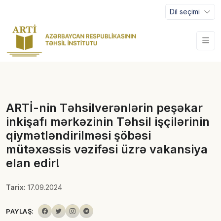
Dil seçimi
ARTİ-nin Təhsilverənlərin peşəkar
inkişafı mərkəzinin Təhsil işçilərinin
qiymətləndirilməsi şöbəsi
mütəxəssis vəzifəsi üzrə vakansiya
elan edir!
Tarix:
17.09.2024
PAYLAŞ: