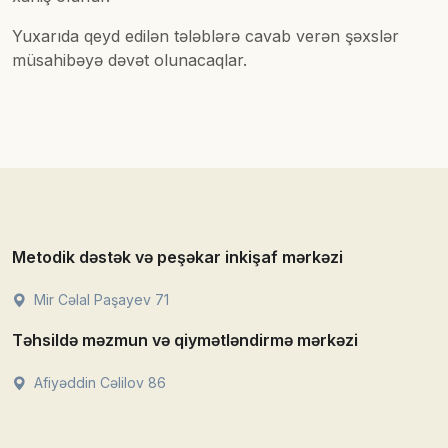
Yuxarıda qeyd edilən tələblərə cavab verən şəxslər
müsahibəyə dəvət olunacaqlar.
Metodik dəstək və peşəkar inkişaf mərkəzi
Mir Cəlal Paşayev 71
Təhsildə məzmun və qiymətləndirmə mərkəzi
Afiyəddin Cəlilov 86