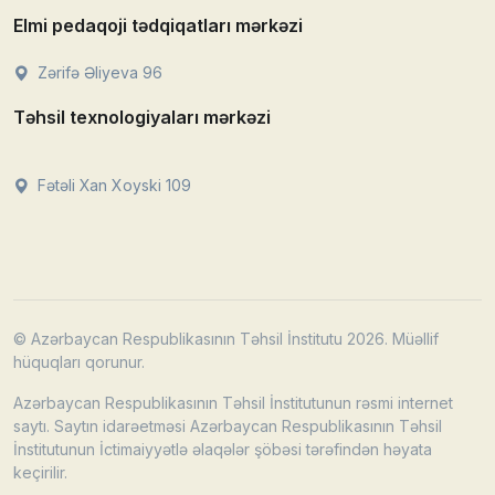
Elmi pedaqoji tədqiqatları mərkəzi
Zərifə Əliyeva 96
Təhsil texnologiyaları mərkəzi
Fətəli Xan Xoyski 109
© Azərbaycan Respublikasının Təhsil İnstitutu 2026. Müəllif
hüquqları qorunur.
Azərbaycan Respublikasının Təhsil İnstitutunun rəsmi internet
saytı. Saytın idarəetməsi Azərbaycan Respublikasının Təhsil
İnstitutunun İctimaiyyətlə əlaqələr şöbəsi tərəfindən həyata
keçirilir.