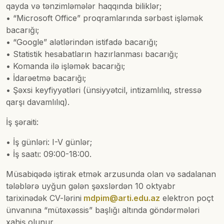
qayda və tənzimləmələr haqqında biliklər;
• “Microsoft Office” proqramlarında sərbəst işləmək
bacarığı;
• “Google” alətlərindən istifadə bacarığı;
• Statistik hesabatların hazırlanması bacarığı;
• Komanda ilə işləmək bacarığı;
• İdarəetmə bacarığı;
• Şəxsi keyfiyyətləri (ünsiyyətcil, intizamlılıq, stressə
qarşı davamlılıq).
İş şəraiti:
• İş günləri: I-V günlər;
• İş saatı: 09:00-18:00.
Müsabiqədə iştirak etmək arzusunda olan və sadalanan
tələblərə uyğun gələn şəxslərdən 10 oktyabr
tarixinədək CV-lərini
mdpim@arti.edu.az
elektron poçt
ünvanına “mütəxəssis” başlığı altında göndərmələri
xahiş olunur.