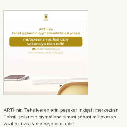
ARTİ-nin Təhsilverənlərin peşəkar inkişafı mərkəzinin
Təhsil işçilərinin qiymətləndirilməsi şöbəsi mütəxəssis
vəzifəsi üzrə vakansiya elan edir!