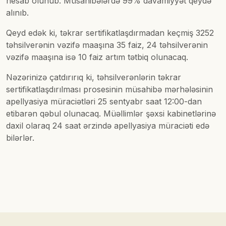
hesab olunub. Müsahibələrdə 99% davamiyyət qeydə
alınıb.
Qeyd edək ki, təkrar sertifikatlaşdırmadan keçmiş 3252
təhsilverənin vəzifə maaşına 35 faiz, 24 təhsilverənin
vəzifə maaşına isə 10 faiz artım tətbiq olunacaq.
Nəzərinizə çatdırırıq ki, təhsilverənlərin təkrar
sertifikatlaşdırılması prosesinin müsahibə mərhələsinin
apellyasiya müraciətləri 25 sentyabr saat 12:00-dan
etibarən qəbul olunacaq. Müəllimlər şəxsi kabinetlərinə
daxil olaraq 24 saat ərzində apellyasiya müraciəti edə
bilərlər.