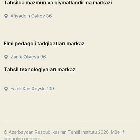
Təhsildə məzmun və qiymətləndirmə mərkəzi
Afiyəddin Cəlilov 86
Elmi pedaqoji tədqiqatları mərkəzi
Zərifə Əliyeva 96
Təhsil texnologiyaları mərkəzi
Fətəli Xan Xoyski 109
© Azərbaycan Respublikasının Təhsil İnstitutu 2026. Müəllif
hüquqları qorunur.