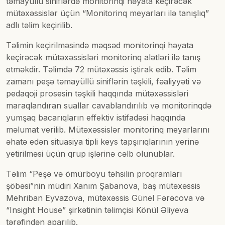
təmayüllü siniflərdə monitorinqi həyata keçirəcək
mütəxəssislər üçün “Monitorinq meyarları ilə tanışlıq”
adlı təlim keçirilib.
Təlimin keçirilməsində məqsəd monitorinqi həyata
keçirəcək mütəxəssisləri monitorinq alətləri ilə tanış
etməkdir. Təlimdə 72 mütəxəssis iştirak edib. Təlim
zamanı peşə təmayüllü siniflərin təşkili, fəaliyyəti və
pedaqoji prosesin təşkili haqqında mütəxəssisləri
maraqlandıran suallar cavablandırılıb və monitorinqdə
yumşaq bacarıqların effektiv istifadəsi haqqında
məlumat verilib. Mütəxəssislər monitorinq meyarlarını
əhatə edən situasiya tipli keys tapşırıqlarının yerinə
yetirilməsi üçün qrup işlərinə cəlb olunublar.
Təlim “Peşə və ömürboyu təhsilin proqramları
şöbəsi”nin müdiri Xanım Şabanova, baş mütəxəssis
Mehriban Eyvazova, mütəxəssis Günel Fərəcova və
“Insight House” şirkətinin təlimçisi Könül Əliyeva
tərəfindən aparılıb.