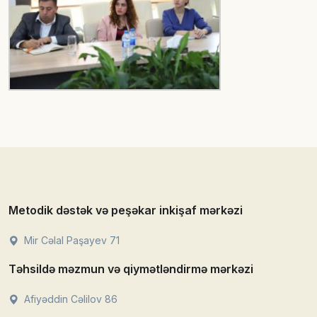
Metodik dəstək və peşəkar inkişaf mərkəzi
Mir Cəlal Paşayev 71
Təhsildə məzmun və qiymətləndirmə mərkəzi
Afiyəddin Cəlilov 86