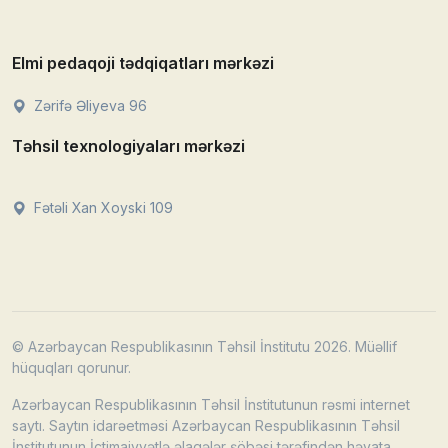
Elmi pedaqoji tədqiqatları mərkəzi
Zərifə Əliyeva 96
Təhsil texnologiyaları mərkəzi
Fətəli Xan Xoyski 109
© Azərbaycan Respublikasının Təhsil İnstitutu 2026. Müəllif
hüquqları qorunur.
Azərbaycan Respublikasının Təhsil İnstitutunun rəsmi internet
saytı. Saytın idarəetməsi Azərbaycan Respublikasının Təhsil
İnstitutunun İctimaiyyətlə əlaqələr şöbəsi tərəfindən həyata