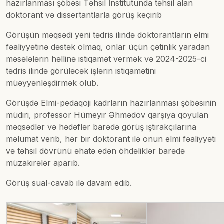
hazırlanması şöbəsi Təhsil İnstitutunda təhsil alan
doktorant və dissertantlarla görüş keçirib
Görüşün məqsədi yeni tədris ilində doktorantların elmi
fəaliyyətinə dəstək olmaq, onlar üçün çətinlik yaradan
məsələlərin həllinə istiqamət vermək və 2024-2025-ci
tədris ilində görüləcək işlərin istiqamətini
müəyyənləşdirmək olub.
Görüşdə Elmi-pedaqoji kadrların hazırlanması şöbəsinin
müdiri, professor Hümeyir Əhmədov qarşıya qoyulan
məqsədlər və hədəflər barədə görüş iştirakçılarına
məlumat verib, hər bir doktorant ilə onun elmi fəaliyyəti
və təhsil dövrünü əhatə edən öhdəliklər barədə
müzakirələr aparıb.
Görüş sual-cavab ilə davam edib.