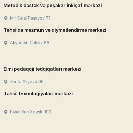
Metodik dəstək və peşəkar inkişaf mərkəzi
Mir Cəlal Paşayev 71
Təhsildə məzmun və qiymətləndirmə mərkəzi
Afiyəddin Cəlilov 86
Elmi pedaqoji tədqiqatları mərkəzi
Zərifə Əliyeva 96
Təhsil texnologiyaları mərkəzi
Fətəli Xan Xoyski 109