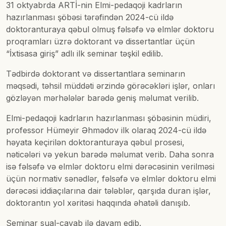
31 oktyabrda ARTİ-nin Elmi-pedaqoji kadrların
hazırlanması şöbəsi tərəfindən 2024-cü ildə
doktoranturaya qəbul olmuş fəlsəfə və elmlər doktoru
proqramları üzrə doktorant və dissertantlar üçün
“İxtisasa giriş” adlı ilk seminar təşkil edilib.
Tədbirdə doktorant və dissertantlara seminarın
məqsədi, təhsil müddəti ərzində görəcəkləri işlər, onları
gözləyən mərhələlər barədə geniş məlumat verilib.
Elmi-pedaqoji kadrların hazırlanması şöbəsinin müdiri,
professor Hümeyir Əhmədov ilk olaraq 2024-cü ildə
həyata keçirilən doktoranturaya qəbul prosesi,
nəticələri və yekun barədə məlumat verib. Daha sonra
isə fəlsəfə və elmlər doktoru elmi dərəcəsinin verilməsi
üçün normativ sənədlər, fəlsəfə və elmlər doktoru elmi
dərəcəsi iddiaçılarına dair tələblər, qarşıda duran işlər,
doktorantın yol xəritəsi haqqında əhatəli danışıb.
Seminar sual-cavab ilə davam edib.