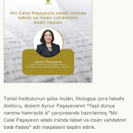
Təhsil İnstitutunun şöbə müdiri, filologiya üzrə fəlsəfə
doktoru, dosent Aynur Paşayevanın “Yaşıl dünya
naminə həmrəylik ili” çərçivəsində hazırlanmış “Mir
Cəlal Paşayevin ədəbi irsində təbiət və insan vəhdətinin
bədii ifadəsi” adlı məqaləsini təqdim edirik.