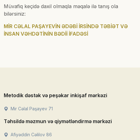
Müvafiq keçidə daxil olmaqla məqalə ilə tanış ola
bilərsiniz:
MİR CƏLAL PAŞAYEVİN ƏDƏBİ İRSİNDƏ TƏBİƏT VƏ
İNSAN VƏHDƏTİNİN BƏDİİ İFADƏSİ
Metodik dəstək və peşəkar inkişaf mərkəzi
Mir Cəlal Paşayev 71
Təhsildə məzmun və qiymətləndirmə mərkəzi
Afiyəddin Cəlilov 86