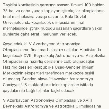
Təşkilat komitəsinin qərarına əsasən ümumi 100 baldan
75 bal və daha yuxarı toplayan iştirakçılar olimpiadanın
final mərhələsinə vəsiqə qazanıb. Bakı Dövlət
Universitetində keçiriləcək olimpiadanın final
mərhələsində iştirak hüququ qazanan şagirdlərə yaxın
günlərdə daha ətraflı məlumat veriləcək.
Qeyd edək ki, V Azərbaycan Astronomiya
Olimpiadasının final mərhələsinin qalibləri Hindistanda
keçiriləcək XVIII Beynəlxalq Astronomiya və Astrofizika
Olimpiadasına hazırlıq dərslərinə cəlb olunacaqlar.
Hazırlıq dərsləri Respublika Uşaq-Gənclər İnkişaf
Mərkəzinin ekspertləri tərəfindən mərkəzdə təşkil
olunacaq. Bundan əlavə “Həvəskar Astronomiya
Cəmiyyəti” İB məktəblilərə teleskoplardan istifadə
qaydaları ilə bağlı təlimlər təşkil edəcək.
V Azərbaycan Astronomiya Olimpiadası və XVIII
Beynəlxalq Astronomiya və Astrofizika Olimpiadasına