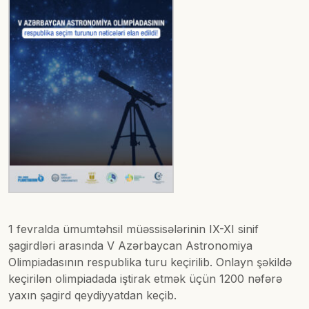
1 fevralda ümumtəhsil müəssisələrinin IX-XI sinif
şagirdləri arasında V Azərbaycan Astronomiya
Olimpiadasının respublika turu keçirilib. Onlayn şəkildə
keçirilən olimpiadada iştirak etmək üçün 1200 nəfərə
yaxın şagird qeydiyyatdan keçib.