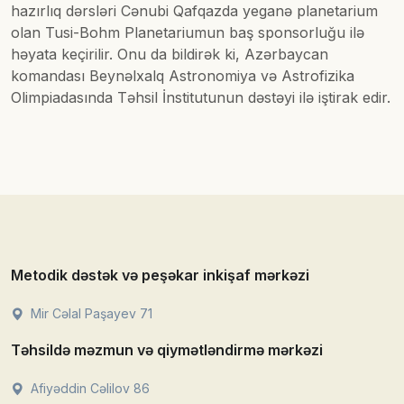
hazırlıq dərsləri Cənubi Qafqazda yeganə planetarium
olan Tusi-Bohm Planetariumun baş sponsorluğu ilə
həyata keçirilir. Onu da bildirək ki, Azərbaycan
komandası Beynəlxalq Astronomiya və Astrofizika
Olimpiadasında Təhsil İnstitutunun dəstəyi ilə iştirak edir.
Metodik dəstək və peşəkar inkişaf mərkəzi
Mir Cəlal Paşayev 71
Təhsildə məzmun və qiymətləndirmə mərkəzi
Afiyəddin Cəlilov 86