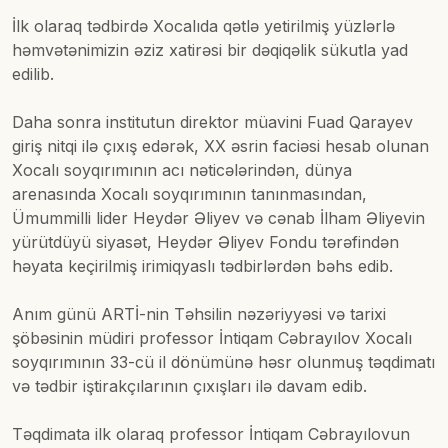
İlk olaraq tədbirdə Xocalıda qətlə yetirilmiş yüzlərlə
həmvətənimizin əziz xatirəsi bir dəqiqəlik sükutla yad
edilib.
Daha sonra institutun direktor müavini Fuad Qarayev
giriş nitqi ilə çıxış edərək, XX əsrin faciəsi hesab olunan
Xocalı soyqırımının acı nəticələrindən, dünya
arenasında Xocalı soyqırımının tanınmasından,
Ümummilli lider Heydər Əliyev və cənab İlham Əliyevin
yürütdüyü siyasət, Heydər Əliyev Fondu tərəfindən
həyata keçirilmiş irimiqyaslı tədbirlərdən bəhs edib.
Anım günü ARTİ-nin Təhsilin nəzəriyyəsi və tarixi
şöbəsinin müdiri professor İntiqam Cəbrayılov Xocalı
soyqırımının 33-cü il dönümünə həsr olunmuş təqdimatı
və tədbir iştirakçılarının çıxışları ilə davam edib.
Təqdimata ilk olaraq professor İntiqam Cəbrayılovun