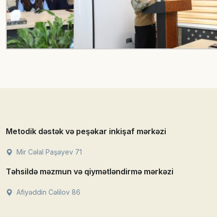
Metodik dəstək və peşəkar inkişaf mərkəzi
Mir Cəlal Paşayev 71
Təhsildə məzmun və qiymətləndirmə mərkəzi
Afiyəddin Cəlilov 86