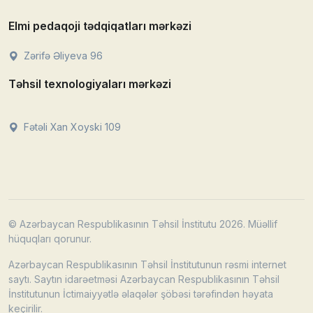
Elmi pedaqoji tədqiqatları mərkəzi
Zərifə Əliyeva 96
Təhsil texnologiyaları mərkəzi
Fətəli Xan Xoyski 109
© Azərbaycan Respublikasının Təhsil İnstitutu 2026. Müəllif
hüquqları qorunur.
Azərbaycan Respublikasının Təhsil İnstitutunun rəsmi internet
saytı. Saytın idarəetməsi Azərbaycan Respublikasının Təhsil
İnstitutunun İctimaiyyətlə əlaqələr şöbəsi tərəfindən həyata
keçirilir.