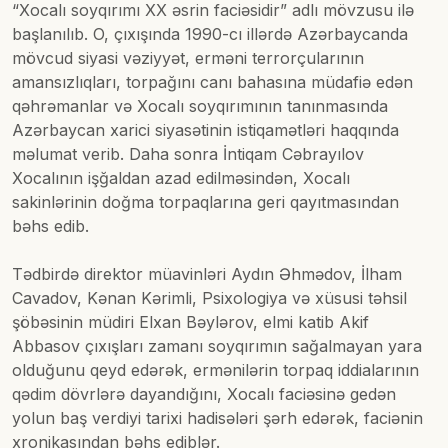
“Xocalı soyqırımı XX əsrin faciəsidir” adlı mövzusu ilə
başlanılıb. O, çıxışında 1990-cı illərdə Azərbaycanda
mövcud siyasi vəziyyət, erməni terrorçularının
amansızlıqları, torpağını canı bahasına müdafiə edən
qəhrəmanlar və Xocalı soyqırımının tanınmasında
Azərbaycan xarici siyasətinin istiqamətləri haqqında
məlumat verib. Daha sonra İntiqam Cəbrayılov
Xocalının işğaldan azad edilməsindən, Xocalı
sakinlərinin doğma torpaqlarına geri qayıtmasından
bəhs edib.
Tədbirdə direktor müavinləri Aydın Əhmədov, İlham
Cavadov, Kənan Kərimli, Psixologiya və xüsusi təhsil
şöbəsinin müdiri Elxan Bəylərov, elmi katib Akif
Abbasov çıxışları zamanı soyqırımın sağalmayan yara
olduğunu qeyd edərək, ermənilərin torpaq iddialarının
qədim dövrlərə dayandığını, Xocalı faciəsinə gedən
yolun baş verdiyi tarixi hadisələri şərh edərək, faciənin
xronikasından bəhs ediblər.