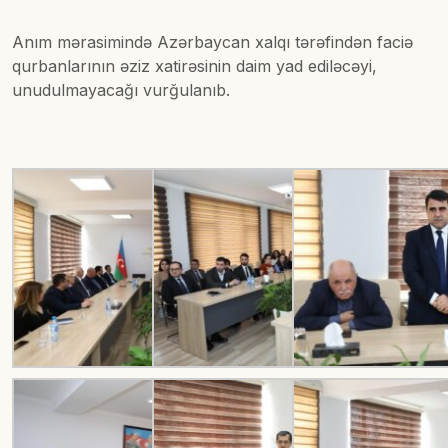
Anım mərasimində Azərbaycan xalqı tərəfindən faciə
qurbanlarının əziz xatirəsinin daim yad ediləcəyi,
unudulmayacağı vurğulanıb.