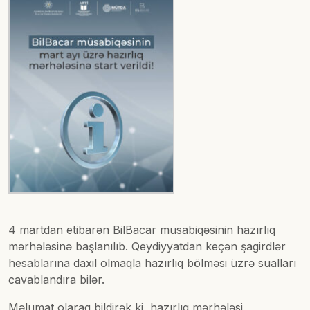
4 martdan etibarən BilBacar müsabiqəsinin hazırlıq
mərhələsinə başlanılıb. Qeydiyyatdan keçən şagirdlər
hesablarına daxil olmaqla hazırlıq bölməsi üzrə sualları
cavablandıra bilər.
Məlumat olaraq bildirək ki, hazırlıq mərhələsi