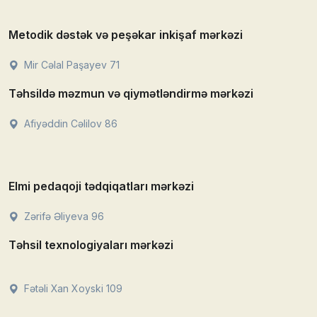
Metodik dəstək və peşəkar inkişaf mərkəzi
Mir Cəlal Paşayev 71
Təhsildə məzmun və qiymətləndirmə mərkəzi
Afiyəddin Cəlilov 86
Elmi pedaqoji tədqiqatları mərkəzi
Zərifə Əliyeva 96
Təhsil texnologiyaları mərkəzi
Fətəli Xan Xoyski 109