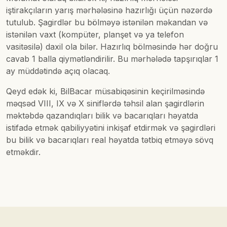
iştirakçıların yarış mərhələsinə hazırlığı üçün nəzərdə
tutulub. Şagirdlər bu bölməyə istənilən məkandan və
istənilən vaxt (kompüter, planşet və ya telefon
vasitəsilə) daxil ola bilər. Hazırlıq bölməsində hər doğru
cavab 1 balla qiymətləndirilir. Bu mərhələdə tapşırıqlar 1
ay müddətində açıq olacaq.
Qeyd edək ki, BilBacar müsabiqəsinin keçirilməsində
məqsəd VIII, IX və X siniflərdə təhsil alan şagirdlərin
məktəbdə qazandıqları bilik və bacarıqları həyatda
istifadə etmək qabiliyyətini inkişaf etdirmək və şagirdləri
bu bilik və bacarıqları real həyatda tətbiq etməyə sövq
etməkdir.