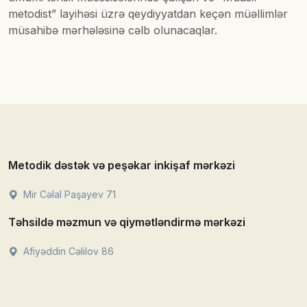
metodist” layihəsi üzrə qeydiyyatdan keçən müəllimlər
müsahibə mərhələsinə cəlb olunacaqlar.
Metodik dəstək və peşəkar inkişaf mərkəzi
Mir Cəlal Paşayev 71
Təhsildə məzmun və qiymətləndirmə mərkəzi
Afiyəddin Cəlilov 86