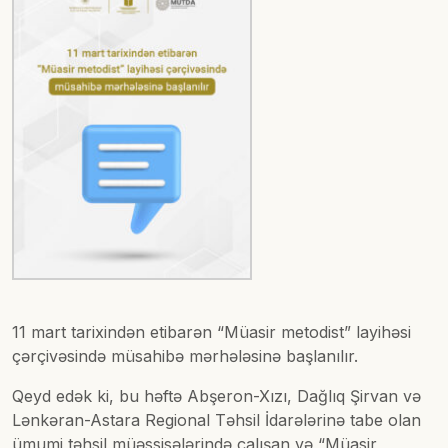
11 mart tarixindən etibarən “Müasir metodist” layihəsi
çərçivəsində müsahibə mərhələsinə başlanılır.
Qeyd edək ki, bu həftə Abşeron-Xızı, Dağlıq Şirvan və
Lənkəran-Astara Regional Təhsil İdarələrinə tabe olan
ümumi təhsil müəssisələrində çalışan və “Müasir