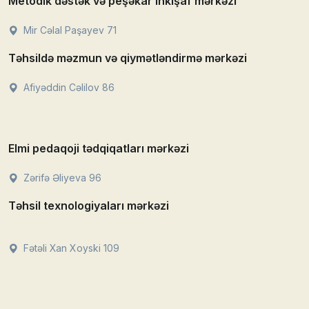
Metodik dəstək və peşəkar inkişaf mərkəzi
Mir Cəlal Paşayev 71
Təhsildə məzmun və qiymətləndirmə mərkəzi
Afiyəddin Cəlilov 86
Elmi pedaqoji tədqiqatları mərkəzi
Zərifə Əliyeva 96
Təhsil texnologiyaları mərkəzi
Fətəli Xan Xoyski 109