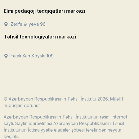
Elmi pedaqoji tədqiqatları mərkəzi
Zərifə Əliyeva 96
Təhsil texnologiyaları mərkəzi
Fətəli Xan Xoyski 109
© Azərbaycan Respublikasının Təhsil İnstitutu 2026. Müəllif
hüquqları qorunur.
Azərbaycan Respublikasının Təhsil İnstitutunun rəsmi internet
saytı. Saytın idarəetməsi Azərbaycan Respublikasının Təhsil
İnstitutunun İctimaiyyətlə əlaqələr şöbəsi tərəfindən həyata
keçirilir.