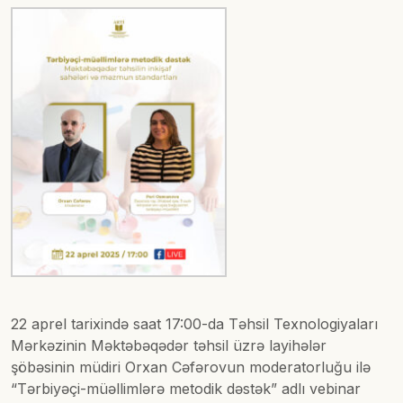
22 aprel tarixində saat 17:00-da Təhsil Texnologiyaları
Mərkəzinin Məktəbəqədər təhsil üzrə layihələr
şöbəsinin müdiri Orxan Cəfərovun moderatorluğu ilə
“Tərbiyəçi-müəllimlərə metodik dəstək” adlı vebinar