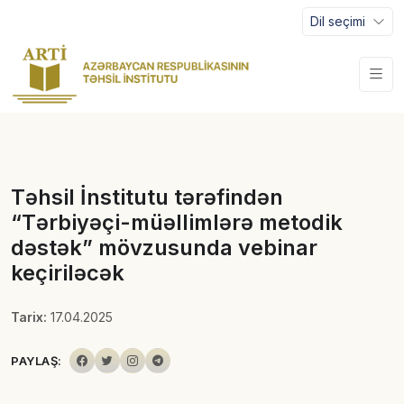
Dil seçimi
Təhsil İnstitutu tərəfindən
“Tərbiyəçi-müəllimlərə metodik
dəstək” mövzusunda vebinar
keçiriləcək
Tarix:
17.04.2025
PAYLAŞ: