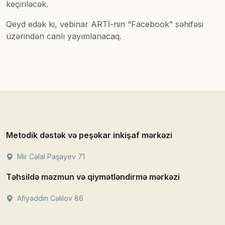
keçiriləcək.
Qeyd edək ki, vebinar ARTİ-nin “Facebook” səhifəsi
üzərindən canlı yayımlanacaq.
Metodik dəstək və peşəkar inkişaf mərkəzi
Mir Cəlal Paşayev 71
Təhsildə məzmun və qiymətləndirmə mərkəzi
Afiyəddin Cəlilov 86