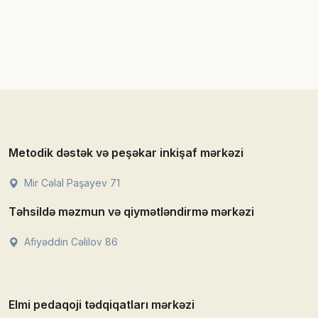
Metodik dəstək və peşəkar inkişaf mərkəzi
Mir Cəlal Paşayev 71
Təhsildə məzmun və qiymətləndirmə mərkəzi
Afiyəddin Cəlilov 86
Elmi pedaqoji tədqiqatları mərkəzi