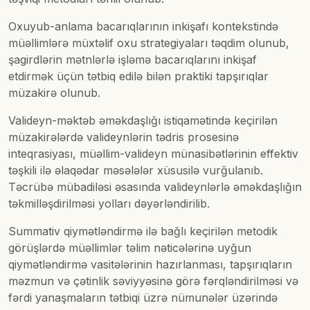
Oxuyub-anlama bacarıqlarının inkişafı kontekstində
müəllimlərə müxtəlif oxu strategiyaları təqdim olunub,
şagirdlərin mətnlərlə işləmə bacarıqlarını inkişaf
etdirmək üçün tətbiq edilə bilən praktiki tapşırıqlar
müzakirə olunub.
Valideyn-məktəb əməkdaşlığı istiqamətində keçirilən
müzakirələrdə valideynlərin tədris prosesinə
inteqrasiyası, müəllim-valideyn münasibətlərinin effektiv
təşkili ilə əlaqədar məsələlər xüsusilə vurğulanıb.
Təcrübə mübadiləsi əsasında valideynlərlə əməkdaşlığın
təkmilləşdirilməsi yolları dəyərləndirilib.
Summativ qiymətləndirmə ilə bağlı keçirilən metodik
görüşlərdə müəllimlər təlim nəticələrinə uyğun
qiymətləndirmə vasitələrinin hazırlanması, tapşırıqların
məzmun və çətinlik səviyyəsinə görə fərqləndirilməsi və
fərdi yanaşmaların tətbiqi üzrə nümunələr üzərində