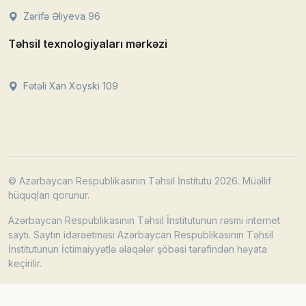
Zərifə Əliyeva 96
Təhsil texnologiyaları mərkəzi
Fətəli Xan Xoyski 109
© Azərbaycan Respublikasının Təhsil İnstitutu 2026. Müəllif
hüquqları qorunur.
Azərbaycan Respublikasının Təhsil İnstitutunun rəsmi internet
saytı. Saytın idarəetməsi Azərbaycan Respublikasının Təhsil
İnstitutunun İctimaiyyətlə əlaqələr şöbəsi tərəfindən həyata
keçirilir.