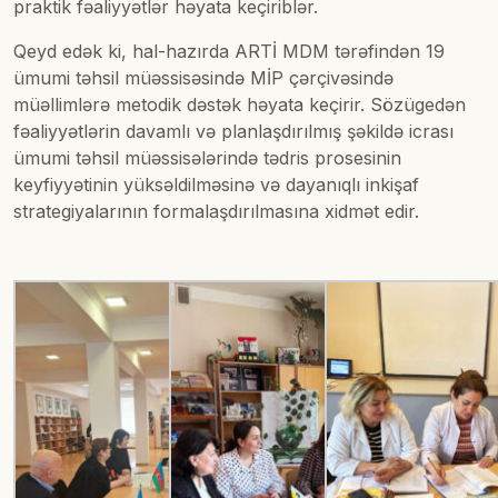
praktik fəaliyyətlər həyata keçiriblər.
Qeyd edək ki, hal-hazırda ARTİ MDM tərəfindən 19
ümumi təhsil müəssisəsində MİP çərçivəsində
müəllimlərə metodik dəstək həyata keçirir. Sözügedən
fəaliyyətlərin davamlı və planlaşdırılmış şəkildə icrası
ümumi təhsil müəssisələrində tədris prosesinin
keyfiyyətinin yüksəldilməsinə və dayanıqlı inkişaf
strategiyalarının formalaşdırılmasına xidmət edir.