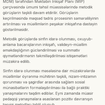
MDM) tərəfindən Məktəbin İnkişaf Planı (MİP)
çərçivəsində ümumi təhsil müəssisələrində metodik
görüşlərin təşkili davam etdirilir. Görüşlərin
keçirilməsində məqsəd tədris prosesinin səmərəliliyinin
artırılması və müəllimlərin peşəkar inkişafına dəstəyin
göstərilməsidir.
Metodik görüşlərdə sinfin idarə olunması, oxuyub-
anlama bacarıqlarının inkişafı, valideyn-müəllim
əməkdaşlığının gücləndirilməsi və summativ
qiymətləndirmənin təkmilləşdirilməsi istiqamətləri
müzakirə edilib.
Sinfin idarə olunması məsələsinə dair müzakirələrdə
müəllimlər öyrənmə mühitinin təşkili, nizam-intizamın
qorunması və şagirdlər arasında sağlam sosial
münasibətlərin formalaşdırılması ilə bağlı praktiki
yanaşmalarını təqdim ediblər. Eyni zamanda müasir
pedaqoji yanaşmalara əsaslanan pozitiv davranışın
təşviqi metodları təhlil olunub.