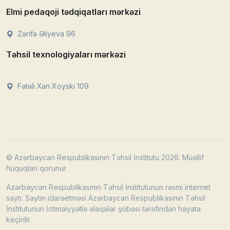
Elmi pedaqoji tədqiqatları mərkəzi
Zərifə Əliyeva 96
Təhsil texnologiyaları mərkəzi
Fətəli Xan Xoyski 109
© Azərbaycan Respublikasının Təhsil İnstitutu 2026. Müəllif
hüquqları qorunur.
Azərbaycan Respublikasının Təhsil İnstitutunun rəsmi internet
saytı. Saytın idarəetməsi Azərbaycan Respublikasının Təhsil
İnstitutunun İctimaiyyətlə əlaqələr şöbəsi tərəfindən həyata
keçirilir.