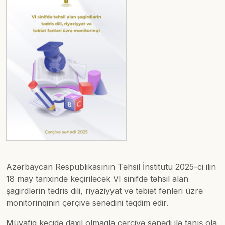
Azərbaycan Respublikasının Təhsil İnstitutu 2025-ci ilin
18 may tarixində keçiriləcək VI sinifdə təhsil alan
şagirdlərin tədris dili, riyaziyyat və təbiət fənləri üzrə
monitorinqinin çərçivə sənədini təqdim edir.
Müvafiq keçidə daxil olmaqla çərçivə sənədi ilə tanış ola