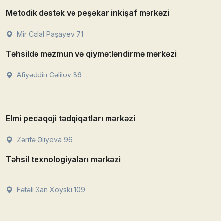
Metodik dəstək və peşəkar inkişaf mərkəzi
Mir Cəlal Paşayev 71
Təhsildə məzmun və qiymətləndirmə mərkəzi
Afiyəddin Cəlilov 86
Elmi pedaqoji tədqiqatları mərkəzi
Zərifə Əliyeva 96
Təhsil texnologiyaları mərkəzi
Fətəli Xan Xoyski 109