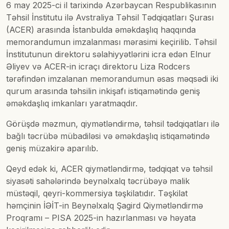
6 may 2025-ci il tarixində Azərbaycan Respublikasının
Təhsil İnstitutu ilə Avstraliya Təhsil Tədqiqatları Şurası
(ACER) arasında İstanbulda əməkdaşlıq haqqında
memorandumun imzalanması mərasimi keçirilib. Təhsil
İnstitutunun direktoru səlahiyyətlərini icra edən
Elnur
Əliyev
və ACER-in icraçı direktoru
Liza
Rodcers
tərəfindən imzalanan memorandumun əsas məqsədi iki
qurum arasında təhsilin inkişafı istiqamətində geniş
əməkdaşlıq imkanları yaratmaqdır.
Görüşdə məzmun, qiymətləndirmə, təhsil tədqiqatları ilə
bağlı təcrübə mübadiləsi və əməkdaşlıq istiqamətində
geniş müzakirə aparılıb.
Qeyd edək ki, ACER qiymətləndirmə, tədqiqat və təhsil
siyasəti sahələrində beynəlxalq təcrübəyə malik
müstəqil, qeyri-kommersiya təşkilatıdır. Təşkilat
həmçinin İƏİT-in Beynəlxalq Şagird Qiymətləndirmə
Proqramı – PISA 2025-in hazırlanması və həyata