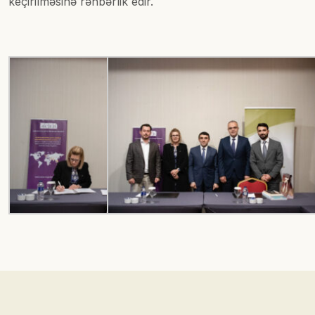
keçirilməsinə rəhbərlik edir.