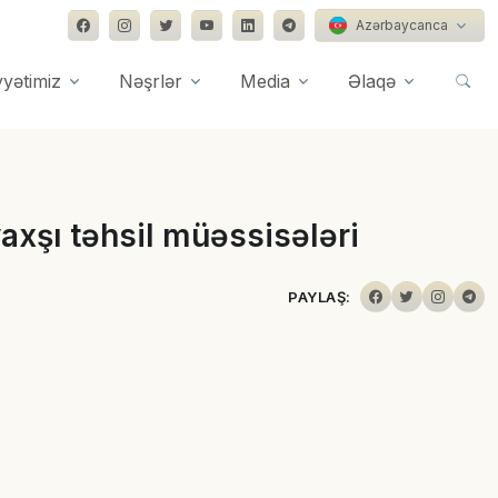
Azərbaycanca
yyətimiz
Nəşrlər
Media
Əlaqə
axşı təhsil müəssisələri
PAYLAŞ: