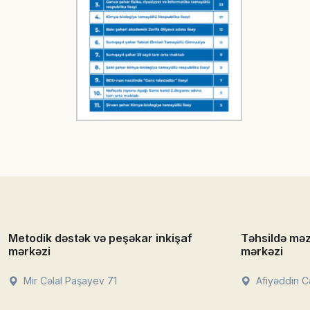
Metodik dəstək və peşəkar inkişaf
Təhsildə mə
mərkəzi
mərkəzi
Mir Cəlal Paşayev 71
Afiyəddin Cə