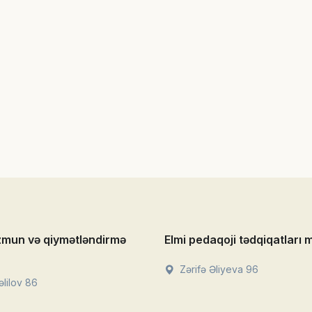
zmun və qiymətləndirmə
Elmi pedaqoji tədqiqatları 
Zərifə Əliyeva 96
lilov 86