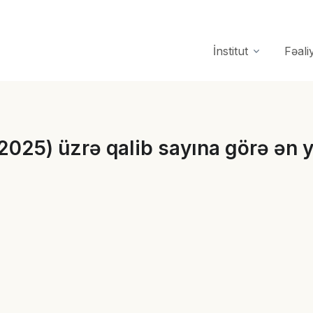
İnstitut
Fəali
2025) üzrə qalib sayına görə ən y