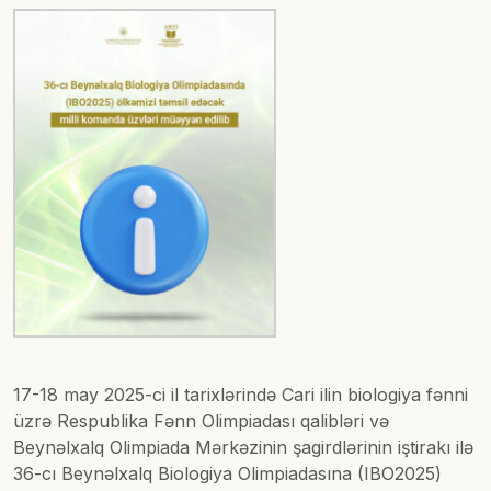
17-18 may 2025-ci il tarixlərində Cari ilin biologiya fənni
üzrə Respublika Fənn Olimpiadası qalibləri və
Beynəlxalq Olimpiada Mərkəzinin şagirdlərinin iştirakı ilə
36-cı Beynəlxalq Biologiya Olimpiadasına (IBO2025)