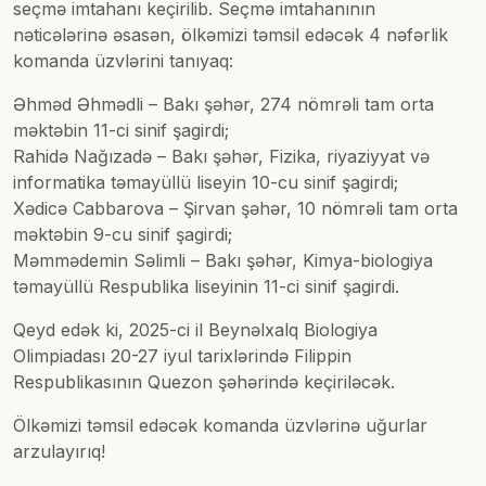
seçmə imtahanı keçirilib. Seçmə imtahanının
nəticələrinə əsasən, ölkəmizi təmsil edəcək 4 nəfərlik
komanda üzvlərini tanıyaq:
Əhməd Əhmədli – Bakı şəhər, 274 nömrəli tam orta
məktəbin 11-ci sinif şagirdi;
Rahidə Nağızadə – Bakı şəhər, Fizika, riyaziyyat və
informatika təmayüllü liseyin 10-cu sinif şagirdi;
Xədicə Cabbarova – Şirvan şəhər, 10 nömrəli tam orta
məktəbin 9-cu sinif şagirdi;
Məmmədemin Səlimli – Bakı şəhər, Kimya-biologiya
təmayüllü Respublika liseyinin 11-ci sinif şagirdi.
Qeyd edək ki, 2025-ci il Beynəlxalq Biologiya
Olimpiadası 20-27 iyul tarixlərində Filippin
Respublikasının Quezon şəhərində keçiriləcək.
Ölkəmizi təmsil edəcək komanda üzvlərinə uğurlar
arzulayırıq!