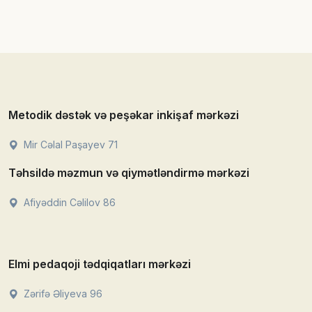
Metodik dəstək və peşəkar inkişaf mərkəzi
Mir Cəlal Paşayev 71
Təhsildə məzmun və qiymətləndirmə mərkəzi
Afiyəddin Cəlilov 86
Elmi pedaqoji tədqiqatları mərkəzi
Zərifə Əliyeva 96