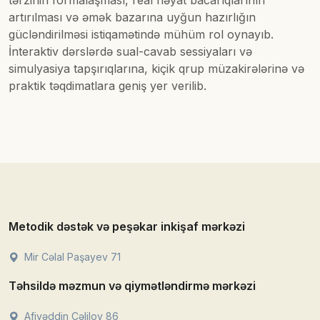
tərzinin formalaşması, real həyat bacarıqlarının
artırılması və əmək bazarına uyğun hazırlığın
gücləndirilməsi istiqamətində mühüm rol oynayıb.
İnteraktiv dərslərdə sual-cavab sessiyaları və
simulyasiya tapşırıqlarına, kiçik qrup müzakirələrinə və
praktik təqdimatlara geniş yer verilib.
Metodik dəstək və peşəkar inkişaf mərkəzi
Mir Cəlal Paşayev 71
Təhsildə məzmun və qiymətləndirmə mərkəzi
Afiyəddin Cəlilov 86