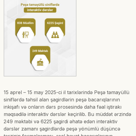
15 aprel – 15 may 2025-ci il tarixlərində Peşə təmayüllü
siniflərdə təhsil alan şagirdlərin peşə bacarıqlarının
inkişafı və onların dərs prosesində daha fəal iştirakı
məqsədilə interaktiv dərslər keçirilib. Bu müddət ərzində
249 məktəbi və 6225 şagirdi əhatə edən interaktiv
dərslər zamanı şagirdlərdə peşə yönümlü düşüncə