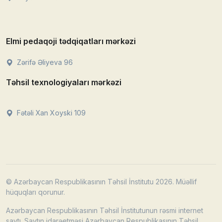
Elmi pedaqoji tədqiqatları mərkəzi
Zərifə Əliyeva 96
Təhsil texnologiyaları mərkəzi
Fətəli Xan Xoyski 109
© Azərbaycan Respublikasının Təhsil İnstitutu 2026. Müəllif
hüquqları qorunur.
Azərbaycan Respublikasının Təhsil İnstitutunun rəsmi internet
saytı. Saytın idarəetməsi Azərbaycan Respublikasının Təhsil